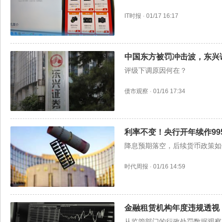
IT时报
·
01/17 16:17
中国东方被罚冲击波，东兴
评级下调原因何在？
债市观察
·
01/16 17:34
利率不变！央行开年续作99
降息预期落空，后续货币政策如
时代周报
·
01/16 14:59
金融租赁机构年度违规透视
从监管部门的行政处罚数据观察