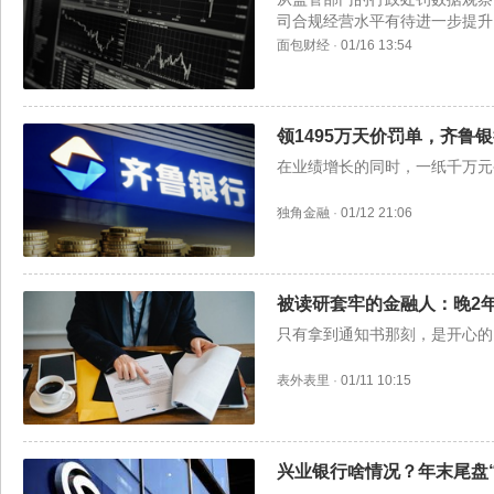
司合规经营水平有待进一步提
面包财经
·
01/16 13:54
领1495万天价罚单，齐鲁
在业绩增长的同时，一纸千万元
独角金融
·
01/12 21:06
被读研套牢的金融人：晚2
只有拿到通知书那刻，是开心的
表外表里
·
01/11 10:15
兴业银行啥情况？年末尾盘“