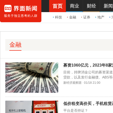
首页
商业
财经
新闻
科技
金融
证券
地产
金融
募资1060亿元，2023年
目前，持牌消金公司的募资渠道
贷款，以及发行金融债、ABS
新经济观察团
·
01/18 21:00
低价租变高价买，手机租赁
平台是否持证？