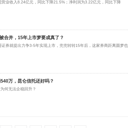
现营业收入8.24亿元，同比下降21.5%；净利润为3.22亿元，同比下降
将被合并，15年上市梦要成真了？
国盛证券就提出力争3-5年实现上市，兜兜转转15年后，这家券商距离圆梦也
罚540万，昆仑信托还好吗？
绩为何无法企稳回升？