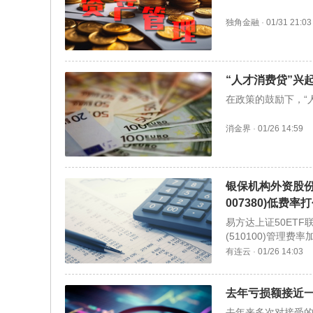
独角金融
·
01/31 21:03
“人才消费贷”兴
在政策的鼓励下，“
消金界
·
01/26 14:59
银保机构外资股份比
007380)低费
易方达上证50ETF联
(510100)管理
有连云
·
01/26 14:03
去年亏损额接近
去年来多次对接受