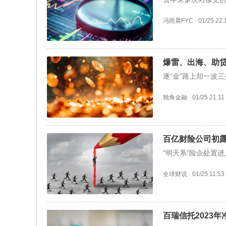
冯雨晨FYC
·
01/25 22:
爆雷、出海、助贷
逐“金”路上却一波三
独角金融
·
01/25 21:11
百亿财险公司初
“明天系”险企处置
全球财说
·
01/25 11:53
百瑞信托2023