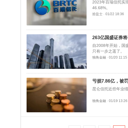
2023年百瑞信托实
46.68%。
拾盐士
·
01/22 18:36
263亿国盛证券
自2008年开始，
只有一步之遥了。
独角金融
·
01/20 11:15
亏损7.86亿，被
昆仑信托近些年业
独角金融
·
01/19 13:26