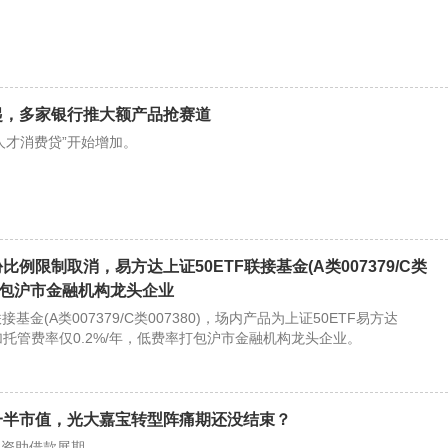
起，多家银行推大额产品抢赛道
人才消费贷”开始增加。
例限制取消，易方达上证50ETF联接基金(A类007379/C类
率打包沪市金融机构龙头企业
接基金(A类007379/C类007380)，场内产品为上证50ETF易方达
费率加托管费率仅0.2%/年，低费率打包沪市金融机构龙头企业。
一半市值，光大嘉宝转型阵痛期还没结束？
的资助借款展期。