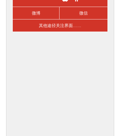
微博
微信
其他途径关注界面……