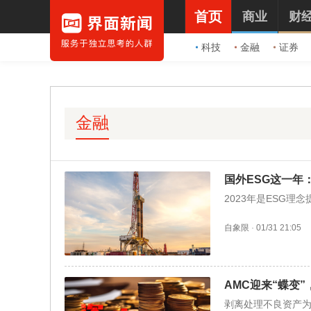
首页
商业
财
科技
金融
证券
金融
国外ESG这一年
2023年是ESG
自象限
·
01/31 21:05
AMC迎来“蝶变
剥离处理不良资产为