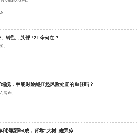
15
、转型，头部P2P今何在？
折。
露端倪，申能财险能扛起风险处置的重任吗？
进入尾声。
年净利润骤降4成，背靠“大树”难乘凉