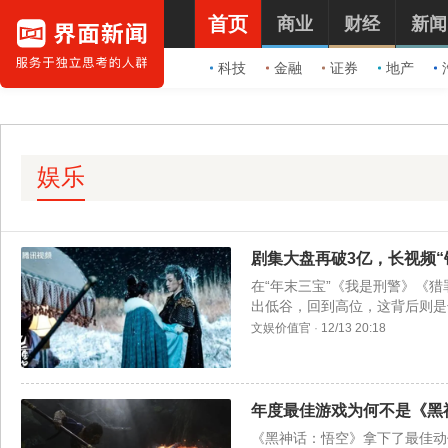
首页
商业
财经
新闻
科技
金融
证券
地产
娱乐
剧集大盘再破3亿，长视频“
在“年末三宝”《我是刑警》《
出低谷，回到高位，这背后则是
文娱价值官
·
12/13 20:18
年度最佳游戏为何不是《黑
《黑神话：悟空》拿下了最佳动