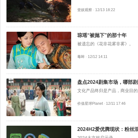
壹娱观察
·
12/13 18:22
琼瑶“被抛下”的那十年
被遗忘的《花非花雾非雾》。
毒眸
·
12/12 14:11
盘点2024剧集市场，哪部
文化产品终归是产品，商业目的
价值星球Planet
·
12/11 17:46
2024H2爱优腾现状：粉
2024大文娱启示录。