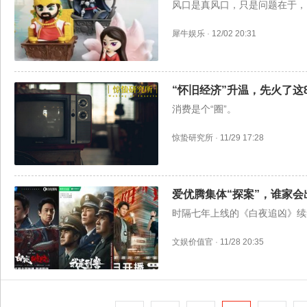
风口是真风口，只是问题在于，
犀牛娱乐
·
12/02 20:31
“怀旧经济”升温，先火了这
消费是个“圈”。
惊蛰研究所
·
11/29 17:28
爱优腾集体“探案”，谁家会
时隔七年上线的《白夜追凶》续
文娱价值官
·
11/28 20:35