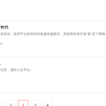
”时代
话来说：租房平台的科技内卷越来越激烈，直接将租房市场“卷”进了网购
44
人
离贝壳，涌向小众平台。
3
4
5
►