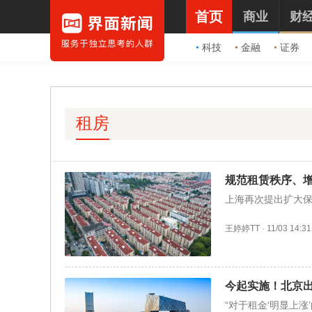
首页
商业
财
科技
金融
证券
租房
规范租赁秩序、
上海再次提出扩大
王婷婷TT
·
11/03 14:31
今起实施！北京
“对于租金‘明显上