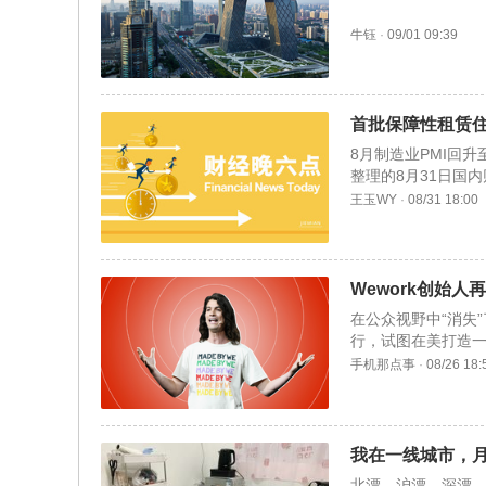
牛钰
·
09/01 09:39
首批保障性租赁住房
8月制造业PMI回​​​升​​至​​​​
整理的8月31日国
王玉WY
·
08/31 18:00
Wework创始人
在公众视野中“消失
行，试图在美打造
手机那点事
·
08/26 18:
我在一线城市，月
北漂、沪漂、深漂，