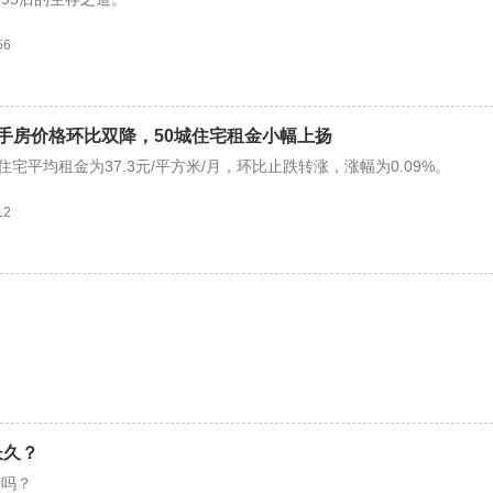
56
手房价格环比双降，50城住宅租金小幅上扬
住宅平均租金为37.3元/平方米/月，环比止跌转涨，涨幅为0.09%。
12
长久？
意吗？