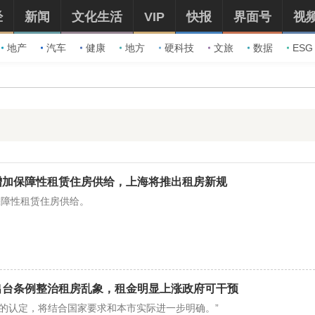
经
新闻
文化生活
VIP
快报
界面号
视
地产
汽车
健康
地方
硬科技
文旅
数据
ESG
增加保障性租赁住房供给，上海将推出租房新规
保障性租赁住房供给。
出台条例整治租房乱象，租金明显上涨政府可干预
涨’的认定，将结合国家要求和本市实际进一步明确。”