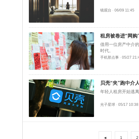
镜观台
·
06/09 11:45
租房被卷进“网购
借用一位房产中介的
时代。
手机那点事
·
05/27 21:
贝壳“夹”跑中介
年轻人租房开始逃
光子星球
·
05/17 10:38
◄
1
2