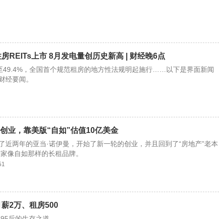
REITs上市 8月发电量创历史新高 | 财经晚6点
​​​​​​​49​​​​​​​​​​​.4%，全国首个规范租房的地方性​​​​​​​​​​​法规​​​​​明起施行​​​​​……以下是界面新闻
内财经要闻。
再创业，靠美版“自如”估值10亿美金
”了近两年的亚当·诺伊曼，开始了新一轮的创业，并且回到了“房地产”老本
一家像自如那样的长租品牌。
51
薪2万、租房500
95后的生存之道。