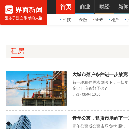
首页
商业
财经
新闻
科技
金融
证券
地产
租房
大城市落户条件进一步放宽
新一轮租住需求刺激下，一场更
企业们准备好了么?
迈点
·
08/04 10:53
青年公寓，租赁市场的下一匹
青年公寓成公寓市场“潜力股”。