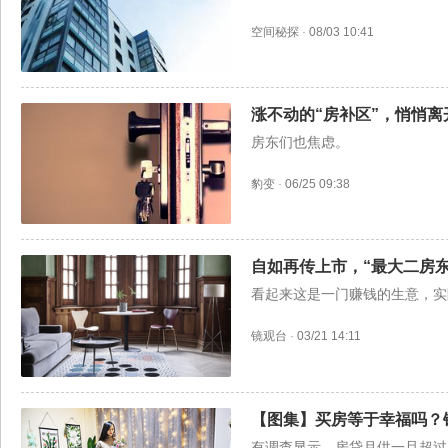
空间秘探
·
08/03 10:41
涨不动的“房补区”，悄悄
房东们也焦虑。
豹变
·
06/25 09:38
自如再传上市，“最大二房
看起来这是一门赚钱的生意，实
镜观台
·
03/21 14:11
【图集】买房等于幸福吗？
有调查显示，房贷月供一旦超过