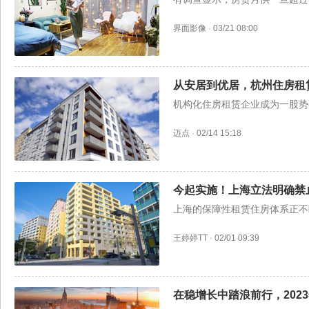
界面影像
·
03/21 08:00
从安居到优居，杭州住房租
机构化住房租赁企业成为一股势
迈点
·
02/14 15:18
今起实施！上海立法明确禁
上海的保障性租赁住房体系正不
王婷婷TT
·
02/01 09:39
在稳增长中踏浪前行，202