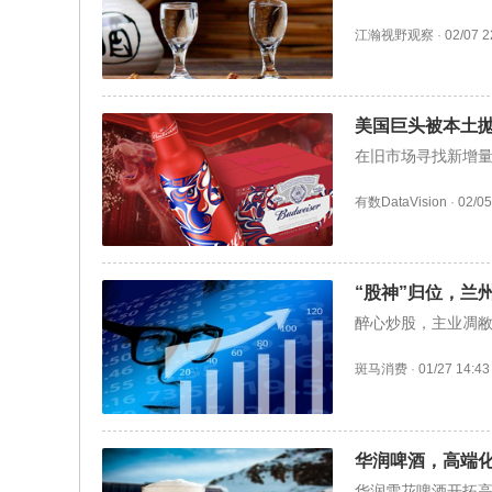
江瀚视野观察
·
02/07 2
美国巨头被本土
在旧市场寻找新增
有数DataVision
·
02/05
“股神”归位，兰
醉心炒股，主业凋
斑马消费
·
01/27 14:43
华润啤酒，高端
华润雪花啤酒开拓