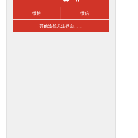
微博
微信
其他途径关注界面……