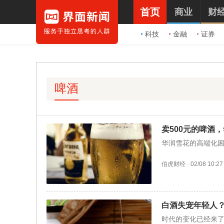
首页
商业
财
科技
金融
证券
啤酒
卖500元的啤酒
华润雪花的高端化
伯虎财经
·
02/08 10:27
白酒失宠年轻人
时代的变化已经来