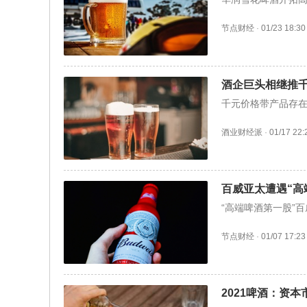
节点财经
·
01/23 18:30
酒企巨头相继推
千元价格带产品存
酒业财经派
·
01/17 22:
百威亚太遭遇“高
“高端啤酒第一股”
节点财经
·
01/07 17:23
2021啤酒：资本