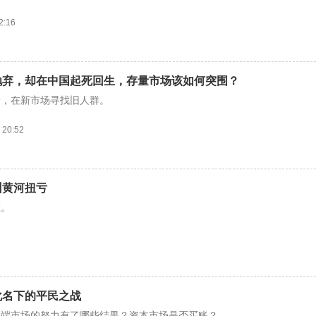
2:16
抛弃，却在中国起死回生，存量市场该如何突围？
量，在新市场寻找旧人群。
 20:52
州黄河扭亏
敝。
化名下的平民之战
高端市场的努力有了哪些结果？资本市场是否买账？