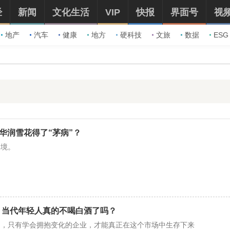
经
新闻
文化生活
VIP
快报
界面号
视
地产
汽车
健康
地方
硬科技
文旅
数据
ESG
，华润雪花得了“茅病”？
困境。
？当代年轻人真的不喝白酒了吗？
了，只有学会拥抱变化的企业，才能真正在这个市场中生存下来