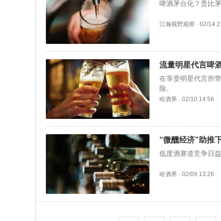
啤酒茅台化？贵比
江瀚视野观察
·
02/14 2
流量明星代言啤
在享受明星代言所带
险。
哈酒界
·
02/10 14:56
“微醺经济”助推
低度酒赛道竞争日
哈酒界
·
02/09 13:26