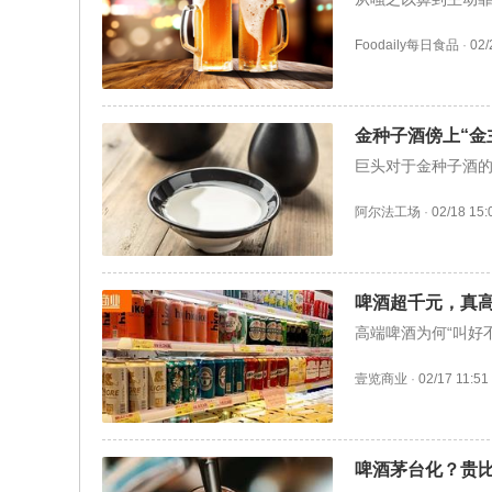
Foodaily每日食品
·
02/
金种子酒傍上“金
巨头对于金种子酒
阿尔法工场
·
02/18 15:
啤酒超千元，真
高端啤酒为何“叫好
壹览商业
·
02/17 11:51
啤酒茅台化？贵