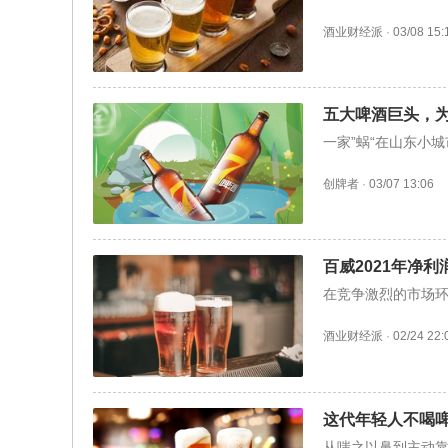
酒业财经派
·
03/08 15:
五大啤酒巨头，为
一家”蜗“在山东小
创牌者
·
03/07 13:06
百威2021年净利
在竞争激烈的市场
酒业财经派
·
02/24 22:
这代年轻人不喝
从嗤之以鼻到主动