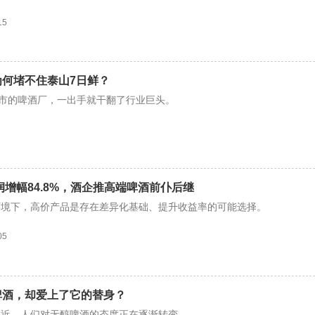
15
何堵不住泰山7日鲜？
城市的啤酒厂，一出手就干翻了行业巨头。
润增幅84.8%，酒企推高端啤酒前仆后继
环境下，高价产品是存在差异化基础、提升收益率的可能选择。
05
啤酒，却爱上了它的替身？
靠近，人们对无醇啤酒的态度正在逐渐转变。