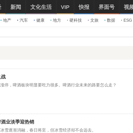
经
新闻
文化生活
VIP
快报
界面号
视
地产
汽车
健康
地方
硬科技
文旅
数据
ESG
之战
涨停，啤酒板块明显要吃力很多。​啤酒行业未来的路要怎么走？
啤酒业淡季迎热销
，冰雪逐渐消融，春日将至，但冰雪经济却不会远去。