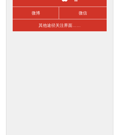
微博
微信
其他途径关注界面……