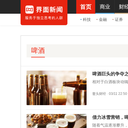
首页
商业
财
科技
金融
证券
啤酒
啤酒巨头的争夺
相对于白酒板块动辄
鳌头财经
·
03/11 22:50
借力冰雪营销，
随着气温逐渐攀升