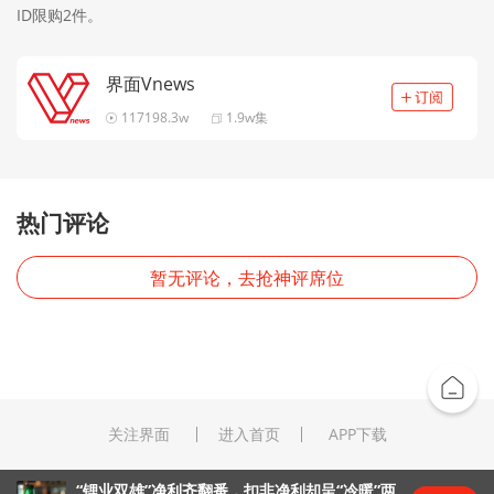
ID限购2件。
界面Vnews
117198.3w
1.9w集
热门评论
暂无评论，去抢神评席位
关注界面
进入首页
APP下载
“锂业双雄”净利齐翻番，扣非净利却呈“冷暖”两