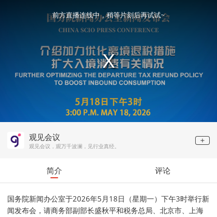
This
is
a
前方直播连线中，稍等片刻后再试试~
modal
window.
观见会议
观见会议，观万千波澜，见行业真经。
简介
评论
国务院新闻办公室于2026年5月18日（星期一）下午3时举行新
闻发布会，请商务部副部长盛秋平和税务总局、北京市、上海