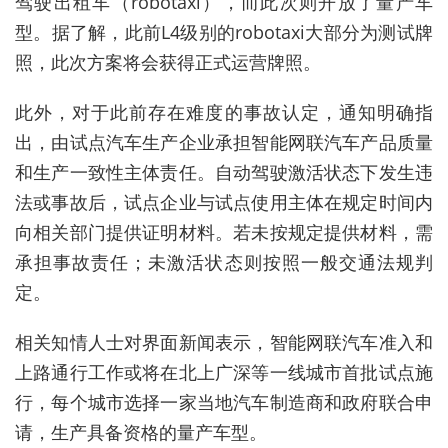
驾驶出租车（robotaxi），而此次则开放了量产车
型。据了解，此前L4级别的robotaxi大部分为测试牌
照，此次方案将会获得正式运营牌照。
此外，对于此前存在难度的事故认定，通知明确指
出，由试点汽车生产企业承担智能网联汽车产品质量
和生产一致性主体责任。自动驾驶激活状态下发生违
法或事故后，试点企业与试点使用主体在规定时间内
向相关部门提供证明材料。若未按规定提供材料，需
承担事故责任；未激活状态则按照一般交通法规判
定。
相关知情人士对界面新闻表示，智能网联汽车准入和
上路通行工作或将在北上广深等一线城市首批试点施
行，每个城市选择一家当地汽车制造商和政府联合申
请，生产具备资格的量产车型。