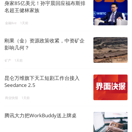
身家85亿美元！孙宇晨回应福布斯排
名超王健林家族
金融live
1天前
刚果（金）资源政策收紧，中资矿企
影响几何？
矿产
1天前
昆仑万维旗下天工短剧工作台接入
Seedance 2.5
商业快报
1天前
腾讯大力把WorkBuddy送上牌桌