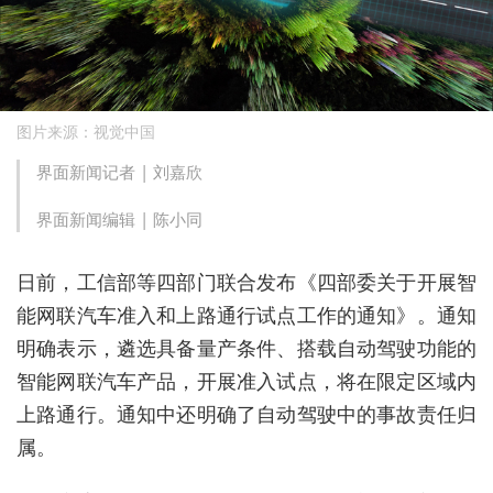
图片来源：视觉中国
界面新闻记者 |
刘嘉欣
界面新闻编辑 |
陈小同
日前，工信部等四部门联合发布《四部委关于开展智
能网联汽车准入和上路通行试点工作的通知》。通知
明确表示，遴选具备量产条件、搭载自动驾驶功能的
智能网联汽车产品，开展准入试点，将在限定区域内
上路通行。通知中还明确了自动驾驶中的事故责任归
属。