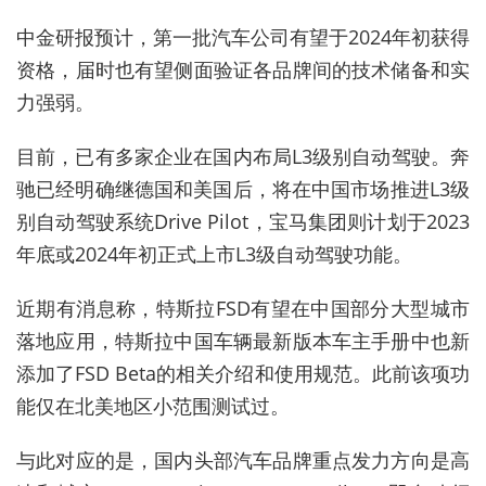
中金研报预计，
第一批汽车公司有望于
2024
年初获得
资格，届时也有望侧面验证各品牌间的技术储备和实
力强弱。
目前，已有多家企业在国内布局L3级别自动驾驶。奔
驰已经明确继德国和美国后，将在中国市场推进L3级
别自动驾驶系统Drive Pilot，宝马集团则计划于2023
年底或2024年初正式上市L3级自动驾驶功能。
近期有消息称，特斯拉FSD有望在中国部分大型城市
落地应用，特斯拉中国车辆最新版本车主手册中也新
添加了FSD Beta的相关介绍和使用规范。此前该项功
能仅在北美地区小范围测试过。
与此对应的是，国内头部汽车品牌重点发力方向是高