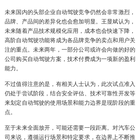
未来国内的头部企业自动驾驶竞争仍然会非常激烈，
品牌、产品间的差异化也会愈加明显。王显斌认为，
未来随着产品技术规模化应用，成本也会快速下降，
高阶自动驾驶功能将成为各品牌竞争的卖点和用户关
注的重点。未来两年，一部分公司或许会向做的好的
公司购买自动驾驶方案，技术付费成为一项新的盈利
能力。
不过值得注意的是，有相关人士认为，此次试点准入
仍处于尝试阶段，结合安全评估、技术可靠性开发等
来划定自动驾驶的使用场景和能力边界是现阶段的重
点。
至于未来全面放开，可能还需要一段距离。对汽车公
司来说，遵循运行场景和特定要求，在边界上不断推