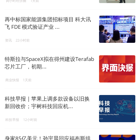
两小时经济圈
1天前
再中标国家能源集团招标项目 科大讯
飞 FDE 模式验证产业 ...
资讯
22小时前
特斯拉与SpaceX拟在得州建设Terafab
芯片工厂，初期...
商业快报
1天前
科技早报 | 苹果上调多款设备以旧换
新回收价；宇树科技回应机...
科技早报
12小时前
身家85亿美元！孙宇晨回应福布斯排