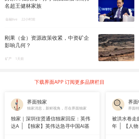
名超王健林家族
金融live
22小时前
刚果（金）资源政策收紧，中资矿企
影响几何？
矿产
1天前
下载界面APP 订阅更多品牌栏目
界面独家
界面
独家消息，新鲜视角，尽在界面独家
界面
独家｜深圳佳贤通信独家回应：英伟
被洪水卷走
达A
【独家】英伟达急寻中国AI基
年
【人物
站供应商
长”：