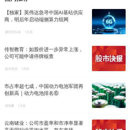
【独家】英伟达急寻中国AI基站供应
商，明后年启动端侧算力组网
硬科技头条
1天前
传智教育：如股价进一步异常上涨，
公司可能申请停牌核查
股市快讯
1天前
市占率超七成，中国动力电池军团再
创新高 | 动力电池排名⑥
锂电圈
1天前
云南锗业：公司市盈率和市净率显著
高于同行业平均水平，存在市场...