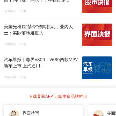
股市快讯
1天前
美国光模块“禁令”传闻扰动，业内人
士：实际落地难度大
金融快讯
1天前
汽车早报｜尊界V800、V680两款MPV
新车上市 上汽通用...
汽车要闻
1天前
下载界面APP 订阅更多品牌栏目
界面特写
界面