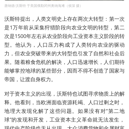
唐纳德·沃斯特 于美国俄勒冈州奥纳海滩（侯深 摄）
沃斯特提出
，
人类文明史上存在两次大转型：
第一次
是1万年前
从采集狩猎阶段向
农业文明
的转型
，
第二
次
是
1
500年
左右从农业阶段向工业资本主义阶段的转
型。他认为，
人口压力构成了人类转向农业的驱动
力
，但
农业突破带来的大转型也引发了自然和社会后
果。随着粮食危机的解决，人口迅速增长
，人们期待
能够掌控地球的某些部分，因而不得不创造了国家与
帝国
，让渡自身权力。
对于资本主义的出现，沃斯特也试图寻求物质上的解
释。他看到，当
欧洲面临资源耗竭、人口过剩之
时，
地理大发现
化解了这些问题。如果没有对“第二地
球”的发现和开发，工业资本主义革命就无法发生，
现代中产阶级也无从出现，大众消费货物和金属财富