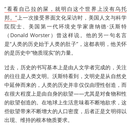
“看看自己拉的屎，就明白这个世界上没有乌托
邦
。
”
上一次接受界面文化采访时，美国人文与科学
院院士、美国第一代环境史学家
唐纳德·沃斯特
（Donald Worster）曾这样说。他的另一句名言
是“人类的历史始于人类的肚子”，这都表明，他关怀
的是历史中“物质现实”的力量。
过去，
历史的书写基本上是由人文学者完成
的
，
关注
的
往往
是
人类文明
。
沃斯特看到，
文明史
是从
自然史
中延伸而来
的
，
人类的历史并非仅仅由理性创造，而
在很大程度上
是由
自身的欲望
——尤其是对食物和性
的欲望创造的。在地球上生活意味着不断地欲求，这
些欲望带来不断增大的人口密度，后者正是文明得以
出现、维持的根本物质要求。