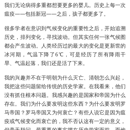
我们无论病得多重都想要更多的婴儿。历史上每一次
瘟疫——包括新冠——之后，孩子都更多了。
很多学者
在
意识到气候变化的重要性之后，开始
追溯
历史，排列变化，寻找波动。但其实任何一张气候图
都会产生波动。人类经历过的最大的变化是更新世的
冰河期，气温下降了6℃，可是经历了所有降雨干
旱、
气温
起落，我们还是活了下来。
我
的兴趣并不在于
明朝为什么灭亡
、
清朝怎么兴起
，
我把这些问题留给
传统的
历史学家。在我看来，他们
没有抓住根本问题。我
感兴趣的是
国家和帝国为什么
存在。我们为什么要发明这些东西？为什么要发明罗
马帝国？罗马帝国又为何衰亡？有些人说它是因为瘟
疫或气候变化而衰亡的，我不否认这有一定的意义，
但毫无疑问，最重要的事实摆在历史学家面前，而他