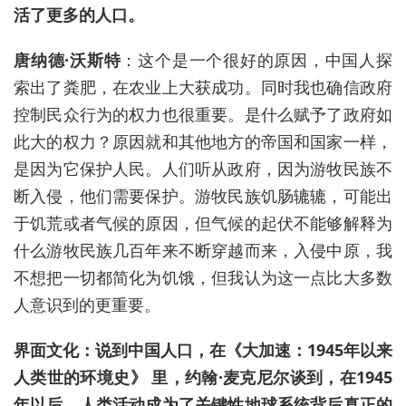
活了更多的人口。
唐纳德·沃斯特
：这个是一个很好的原因，中国人探
索出了粪肥，在农业上
大获
成功。同时我也确信政府
控制民众行为的权力也很重要。是什么赋予了政府如
此大的权力？原因就和其他地方的帝国和国家一样，
是因为它保护人民。人们听从政府，因为游牧民族不
断入侵，他们需要保护。游牧民族饥肠辘辘，可能出
于饥荒或者气候的原因，但气候
的起伏
不能够解释为
什么游牧民族几百年来不断穿越而来，入侵中原
，
我
不想把一切都简化为饥饿，但我认为这
一点
比大多数
人意识到
的
更重要。
界面文化：说到中国人口，在《大加速：1945年以来
人类世
的环境史》 里，约翰·麦克尼尔谈到，在1945
年以后，人类活动成为了关键性地球系统背后真正的