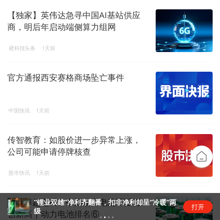
【独家】英伟达急寻中国AI基站供应
商，明后年启动端侧算力组网
硬科技头条
1天前
官方通报西安赛格商场坠亡事件
中国快讯
1天前
传智教育：如股价进一步异常上涨，
公司可能申请停牌核查
股市快讯
1天前
市占率超七成，中国动力电池军团再
“锂业双雄”净利齐翻番，扣非净利却呈“冷暖”两
打开
级
创新高 | 动力电池排名⑥