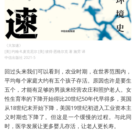
《大加速》
[美] 约翰·R.麦克尼尔 [美] 彼得·恩格尔克 著 施雱 译
中信出版社 2021-5
回过头来我们可以看到，农业时期，在世界范围内，
平均每个家庭大约有五个孩子存活。原因也许是要生
五个，才能有足够的男孩来经营农庄和
照护
老人。女
性生育率的下降开始得比20世纪50年代早得多，英国
从18世纪末开始下降，美国19世纪初进入工业资本主
义时期也下降了。但这是一个缓慢的过程。与此同
时，医学发展让更多婴儿存活，让老人更长寿。