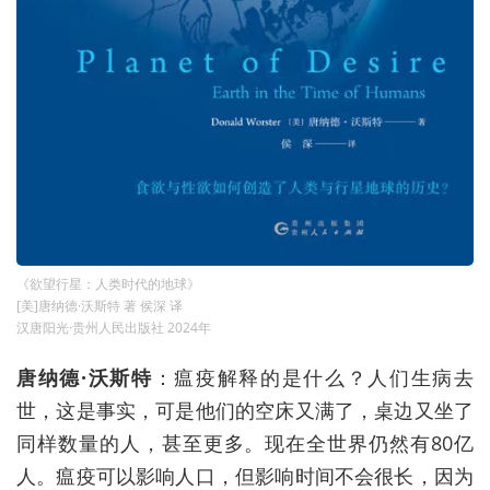
《欲望行星：人类时代的地球》
[美]唐纳德·沃斯特 著 侯深 译
汉唐阳光·贵州人民出版社 2024年
唐纳德·沃斯特
：瘟疫
解释
的是
什么？人们生病去
世，这是事实，可是他们的空床又满了，桌
边
又坐了
同样数量的人，甚至更多。现在全世界仍然有80亿
人。瘟疫可以影响人口，
但
影响时间不会很长，因为