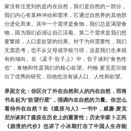
家没有注意到的是内在自然，我们是自然的一部分，
我们内心有某种冲动和需求，它通过自然界的其他部
分进化而来。其中一个需求是食物，我们总是渴望食
物，因为我们必须让自己活着。第二个需求是我们想
要繁殖，人口是欲望的结果。
对于
为何需要性，我们
无需思考
，
也不从父母或学校
习得
，这是我们生来就
有的倾向。在《孟子·告子上》中，告子谈到“食色性
也”
，
食物和性是我们的核心欲望。约翰·麦克尼尔做
出了
优秀的研究
，但他
也
没有谈人口、
人性和欲望。
界面文化：你区分了外在自然和人的内在自然
，而将
书名起为“欲望行星”，强调内在自然的力量。你怎么
看待
外在自然
？
在《瘟疫与人》一书中，威廉·麦克
尼尔谈到了瘟疫在历史上的重要性；
历史学家卜正民
《崩溃的代价》
也
讲了小冰期打击了中国人生存能