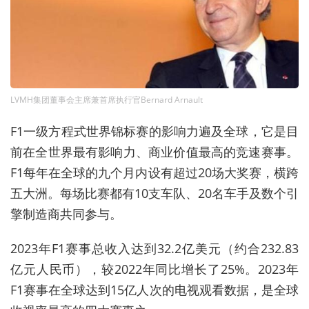
LVMH集团董事会主席兼首席执行官Bernard Arnault
F1
一级方程式世界锦标赛的影响力遍及全球，它是目
前在全世界最有影响力、商业价值最高的竞速赛事。
F1
每年在全球的九个月内设有超过
20
场大奖赛，横跨
五大洲。每场比赛都有
10
支车队、
20
名车手及数个引
擎制造商共同参与。
2023
年
F1
赛事总收入达到
32.2
亿美元（约合
232.83
亿元人民币），较
2022
年同比增长了
25%
。
2023
年
F1
赛事在全球达到
15
亿人次的电视观看数据，是全球