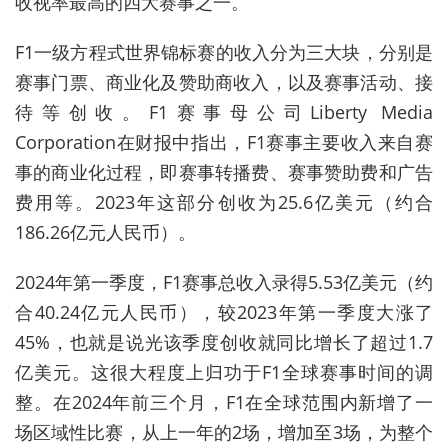
收视率最高的四大赛事之一。
F1
一级方程式世界锦标赛的收入分为三大块，分别是
赛事门票、商业化及赞助商收入，以及赛事活动、接
待等创收。
F1
赛事母公司
Liberty Media
Corporation
在财报中指出，
F1
赛事主要收入来自赛
事的商业化过程，即赛事转播费、赛事赞助费和广告
费用等。
2023
年这部分创收为
25.6
亿美元（约合
186.26
亿元人民币）。
2024
年第一季度，
F1
赛事总收入录得
5.53
亿美元（约
合
40.24
亿元人民币），较
2023
年第一季度大涨了
45%
，也就是说光该季度创收就同比增长了超过
1.7
亿美元。这很大程度上归功于
F1
全球赛事时间的调
整。在
2024
年前三个月，
F1
在全球范围内新增了一
场区域性比赛，从上一年的
2
场，增加至
3
场，为整个