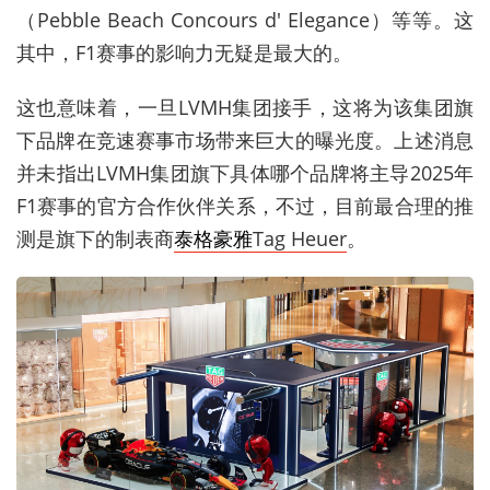
（
Pebble Beach Concours d' Elegance
）等等。这
其中，
F1
赛事的影响力无疑是最大的。
这也意味着，一旦
LVMH
集团接手，这将为该集团旗
下品牌在竞速赛事市场带来巨大的曝光度。上述消息
并未指出
LVMH
集团旗下具体哪个品牌将主导
2025
年
F1
赛事的官方合作伙伴关系，不过，目前最合理的推
测是旗下的制表商
泰格豪雅
Tag Heuer
。