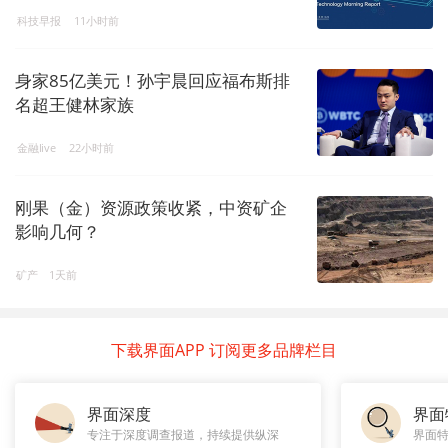
科技早报
11小时前
身家85亿美元！孙宇晨回应福布斯排
名超王健林家族
金融live
22小时前
刚果（金）资源政策收紧，中资矿企
影响几何？
矿产
1天前
下载界面APP 订阅更多品牌栏目
界面深度
界面
专注于深度调查报道，持续提供纵深
界面