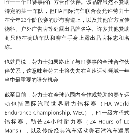
唯一一个
F1
赛事的官方合作伙伴。该品牌虽然不赞助
特定的某一车队，但
FIA
国际汽车联合会允许劳力士
在全年
23
个阶段赛的所有赛道上，以及其他官方宣传
物料、户外广告牌等处露出品牌名字。许多其他赞助
商只能在赞助车队和赛车手身上露出品牌标志和名
称。
也就是说，劳力士如果终止了与
F1
赛事的全球合作伙
伴关系，这意味着劳力士将失去在竞速运动领域一年
当中最重要的曝光机会。
截至目前，劳力士在全球范围内合作或赞助的赛车运
动包括国际汽联世界耐力锦标赛（
FIA World
Endurance Championship, WEC
），
F1
一级方程式
锦标赛，勒芒
24
小时耐力赛（
24 Hours of Le
Mans
），以及传统经典汽车活动卵石湾汽车巡展