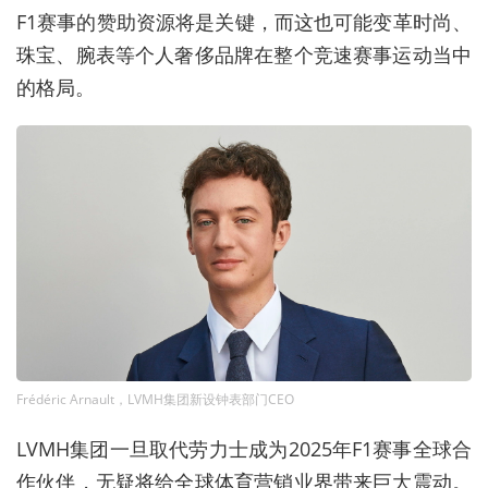
F1
赛事的赞助资源将是关键，而这也可能变革时尚、
珠宝、腕表等个人奢侈品牌在整个竞速赛事运动当中
的格局。
Frédéric Arnault，LVMH集团新设钟表部门CEO
LVMH
集团一旦取代劳力士成为
2025
年
F1
赛事全球合
作伙伴，无疑将给全球体育营销业界带来巨大震动。