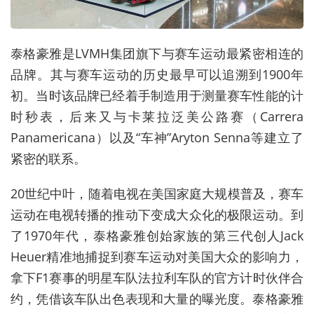
泰格豪雅是
LVMH
集团旗下与赛车运动最紧密相连的
品牌。其与赛车运动的历史最早可以追溯到
1900
年
初。当时该品牌已经着手制造用于测量赛车性能的计
时秒表，后来又与卡莱拉泛美公路赛（
Carrera
Panamericana
）以及
“
车神
”Aryton Senna
等建立了
紧密的联系。
20
世纪中叶，随着电视在美国家庭大规模普及，赛车
运动在电视转播的推动下变成大众化的极限运动。到
了
1970
年代，泰格豪雅创始家族的第三代创人
Jack
Heuer
精准地捕捉到赛车运动对美国大众的影响力，
拿下
F1
赛事的明星车队法拉利车队的官方计时伙伴合
约，凭借该车队出色表现和大量的曝光度。泰格豪雅