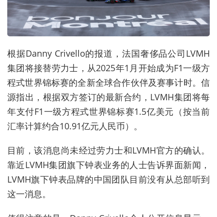
根据
Danny Crivello
的报道，法国奢侈品公司
LVMH
集团将接替劳力士，从
2025
年
1
月开始成为
F1
一级方
程式世界锦标赛的全新全球合作伙伴及赛事计时。信
源指出，根据双方签订的最新合约，
LVMH
集团将每
年支付
F1
一级方程式世界锦标赛
1.5
亿美元（按当前
汇率计算约合
10.91
亿元人民币）。
目前，该消息尚未经过劳力士和
LVMH
官方的确认。
靠近
LVMH
集团旗下钟表业务的人士告诉界面新闻，
LVMH
旗下钟表品牌的中国团队目前没有从总部听到
这一消息。