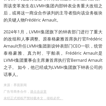
而该变革发生在
LVMH
集团内部钟表业务重大改组之
后，或将这一商业合作谈判的主导者指向该业务板块
的关键人物
Frédéric Arnault
。
2024
年
1
月，
LVMH
集团旗下的钟表部门进行了重大
的改组和人事调整。原泰格豪雅首席执行官
Frédéric
Arnault
升任
LVMH
集团新设钟表部门
CEO
一职，统管
泰格豪雅、真力时、宇舶表。
Frédéric Arnault
是
LVMH
集团董事会主席兼首席执行官
Bernard Arnault
之子。
如今，他已经成为
LVMH
集团旗下钟表公司的
话事人。
来源：界面新闻
广告等商务合作，
请点击这里
未经正式授权严禁转载本文，侵权必究。