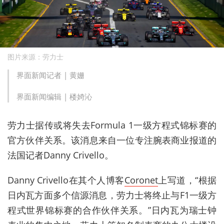
图片来源：劳力士
界面新闻记者 |
黄姗
界面新闻编辑 |
楼婍沁
劳力士据传或将失去
Formula 1
一级方程式锦标赛的
官方伙伴关系。该消息来自一位专注腕表商业报道的
法国记者
Danny Crivello
。
Danny Crivello
在其个人博客
Coronet
上写道，
“
根据
日内瓦方面多个信源消息，劳力士将终止与
F1
一级方
程式世界锦标赛的合作伙伴关系。
”日内瓦为瑞士钟