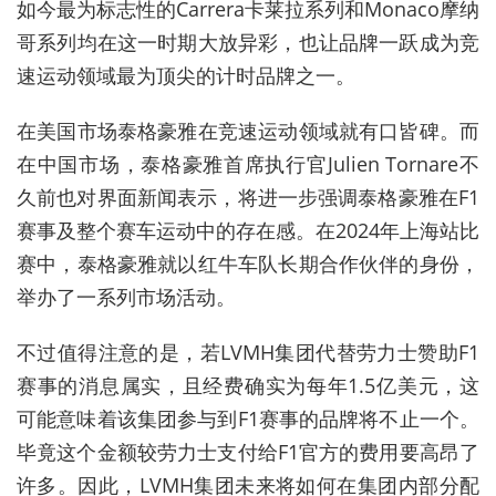
如今最为标志性的
Carrera
卡莱拉系列和
Monaco
摩纳
哥系列均在这一时期大放异彩，也让品牌一跃成为竞
速运动领域最为顶尖的计时品牌之一。
在美国市场泰格豪雅在竞速运动领域就有口皆碑。而
在中国市场，泰格豪雅首席执行官
Julien Tornare
不
久前也对界面新闻表示，将进一步强调泰格豪雅在
F1
赛事及整个赛车运动中的存在感。在
2024
年上海站比
赛中，泰格豪雅就以红牛车队长期合作伙伴的身份，
举办了一系列市场活动。
不过值得注意的是，若
LVMH
集团代替劳力士赞助
F1
赛事的消息属实，且经费确实为每年
1.5
亿美元，这
可能意味着该集团参与到
F1
赛事的品牌将不止一个。
毕竟这个金额较劳力士支付给
F1
官方的费用要高昂了
许多。因此，
LVMH
集团未来将如何在集团内部分配