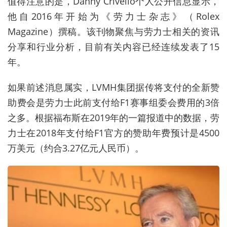
值得注意的是，
Danny Crivello
个人公开信息显示，
他自
2016
年开始为《劳力士杂志》（
Rolex
Magazine
）撰稿。该刊物聚焦与劳力士相关的资讯
分享和行业分析，目前有关内容已经连续发表了
15
年。
如果前述消息属实，
LVMH
集团据传将支付的全新赞
助费会是劳力士此前支付给
F1
赛事组委会费用的
3
倍
之多。根据福布斯在
2019
年的一篇报道中的数据，劳
力士在
2018
年支付给
F1
官方的赞助年费预计是
4500
万美元（约合
3.27
亿元人民币）。