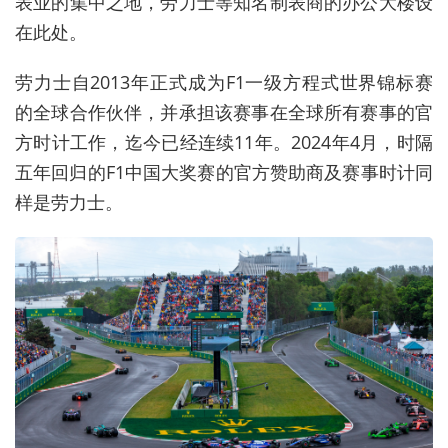
表业的集中之地，劳力士等知名制表商的办公大楼设
在此处。
劳力士自
2013
年正式成为
F1
一级方程式世界锦标赛
的全球合作伙伴，并承担该赛事在全球所有赛事的官
方时计工作，迄今已经连续
11
年。
2024
年
4
月，时隔
五年回归的
F1
中国大奖赛的官方赞助商及赛事时计同
样是劳力士。