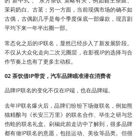
的“新中式”、“东方茶饮”策略有关，例如霸王茶姬、
茉莉奶白、古茗；另一方面，当前现偶市场的确不如
古偶，古偶剧几乎是每个季度保底一部爆款，现言剧
平均下来一年半出圈一部。
常态化之后的IP联名，显然已经步入了新发展阶段。
不仅从大众化走向二次元圈层，在影视IP的选择与合
作节奏上也有了更多主动权。
02 茶饮借IP带货，汽车品牌瞄准潜在消费者
品牌IP联名的变化不仅在IP端，也在品牌端。
去年IP联名爆火后，品牌们纷纷下场做联名，例如熊
猫精酿与《长安三万里》的联名合作、毕生之研与悲
伤蛙的联名礼盒。剁椒此前走访中了解到，很多品牌
都有做IP联名的意愿，包括运动、美妆等品类。但很