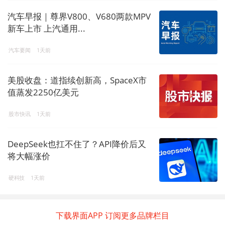
汽车早报｜尊界V800、V680两款MPV
新车上市 上汽通用...
汽车要闻
1天前
美股收盘：道指续创新高，SpaceX市
值蒸发2250亿美元
股市快讯
1天前
DeepSeek也扛不住了？API降价后又
将大幅涨价
硬科技
1天前
下载界面APP 订阅更多品牌栏目