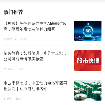
热门推荐
【独家】英伟达急寻中国AI基站供应
商，明后年启动端侧算力组网
硬科技头条
1天前
传智教育：如股价进一步异常上涨，
公司可能申请停牌核查
股市快讯
1天前
市占率超七成，中国动力电池军团再
创新高 | 动力电池排名⑥
锂电圈
1天前