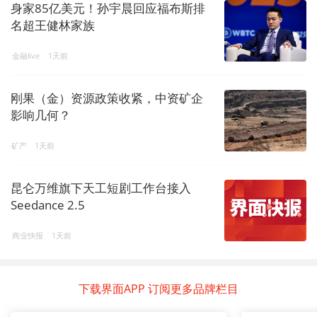
身家85亿美元！孙宇晨回应福布斯排
名超王健林家族
金融live
1天前
刚果（金）资源政策收紧，中资矿企
影响几何？
矿产
1天前
昆仑万维旗下天工短剧工作台接入
Seedance 2.5
商业快报
1天前
下载界面APP 订阅更多品牌栏目