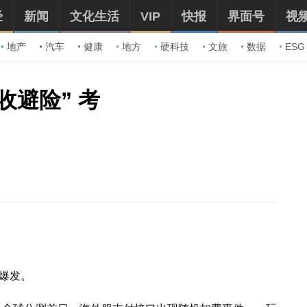
经
新闻
文化生活
VIP
快报
界面号
视
地产
汽车
健康
地方
硬科技
文旅
数据
ESG
收避险” 考
然爆发。