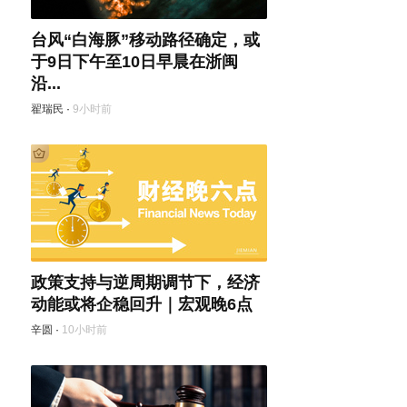
台风“白海豚”移动路径确定，或
于9日下午至10日早晨在浙闽
沿...
翟瑞民
·
9小时前
政策支持与逆周期调节下，经济
动能或将企稳回升｜宏观晚6点
辛圆
·
10小时前