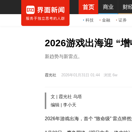
首页
商业
财
科技
金融
证券
2026游戏出海迎 “增
新趋势与新雷点。
霞光社
2026年01月31日 01:44
浏览 6w
文 |
霞光社
乌塔
编辑 | 李小天
2026年游戏出海，首个 “致命级” 雷点猝