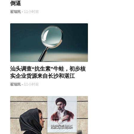
倒逼
翟瑞民
·
11小时前
汕头调查“抗生素”牛蛙，初步核
实企业货源来自长沙和湛江
翟瑞民
·
11小时前