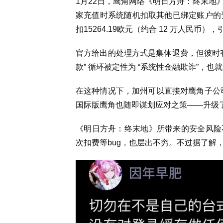
1月22日，鹰角网络《明日方舟：终末地
家充值时系统随机扣取其他已绑定账户的资
扣15264.19欧元（约合 12 万人民
官方给出的处理方式是集体退费，但彼时有
款” 循环被定性为 “系统性金融欺诈”，
在这种情况下，加州可以直接对鹰角子公司
国际版鹰角也随即谋划应对之策——升级了用户
《明日方舟：终末地》所带来的安全风险
次扣费等bug，也层出不穷。不过据了解