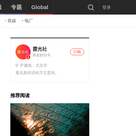
频
专题
Global
登录
双碳
电厂
霞光社
订阅
界面财经号
IP属地：北京市
看见新经济的万丈霞光。
推荐阅读