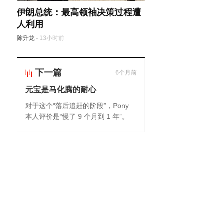
伊朗总统：最高领袖决策过程遭
人利用
陈升龙
·
13小时前
下一篇
6个月前
元宝是马化腾的耐心
对于这个“落后追赶的阶段”，Pony
本人评价是“慢了 9 个月到 1 年”。