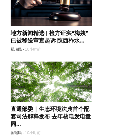
地方新闻精选 | 检方证实“梅姨”
已被移送审查起诉 陕西柞水...
翟瑞民
·
10小时前
直通部委｜生态环境法典首个配
套司法解释发布 去年核电发电量
同...
翟瑞民
·
10小时前