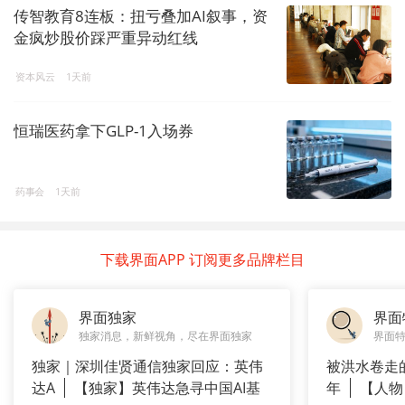
传智教育8连板：扭亏叠加AI叙事，资
金疯炒股价踩严重异动红线
资本风云
1天前
恒瑞医药拿下GLP-1入场券
药事会
1天前
下载界面APP 订阅更多品牌栏目
界面独家
界面
独家消息，新鲜视角，尽在界面独家
界面
独家｜深圳佳贤通信独家回应：英伟
被洪水卷走
达A
【独家】英伟达急寻中国AI基
年
【人物