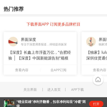
热门推荐
下载界面APP 订阅更多品牌栏目
界面深度
界面
专注于深度调查报道，持续提供纵深
独家
【深度】长鑫上市浮盈万亿，“合肥经
【独家】lul
验
【深度】中国新能源告别“规模
深圳佳贤通
崇拜”
查看内容
去APP订阅
查看内容
关注界面
进入首页
APP下载
“锂业双雄”净利齐翻番，扣非净利却呈“冷暖”两
打开
级