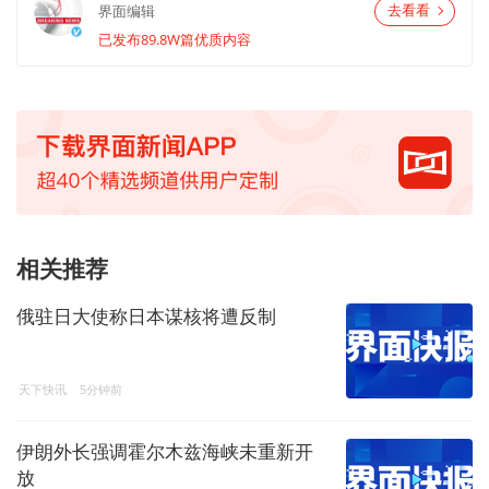
界面编辑
去看看
已发布89.8W篇优质内容
相关推荐
俄驻日大使称日本谋核将遭反制
天下快讯
5分钟前
伊朗外长强调霍尔木兹海峡未重新开
放