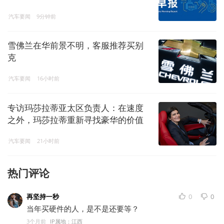
50.8万辆凯美瑞
汽车要闻
9分钟前
雪佛兰在华前景不明，客服推荐买别
克
汽车要闻
16小时前
专访玛莎拉蒂亚太区负责人：在速度
之外，玛莎拉蒂重新寻找豪华的价值
坐标
汽车要闻
21小时前
热门评论
再坚持一秒
0
0
当年买硬件的人，是不是还要等？
3个月前
IP属地：江西