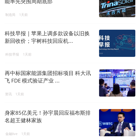
能率先突围周期底部
制造局
1天前
科技早报 | 苹果上调多款设备以旧换
新回收价；宇树科技回应机...
科技早报
1天前
再中标国家能源集团招标项目 科大讯
飞 FDE 模式验证产业 ...
资讯
1天前
身家85亿美元！孙宇晨回应福布斯排
名超王健林家族
金融live
1天前