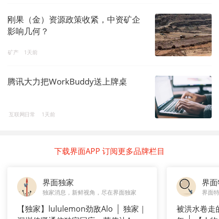
刚果（金）资源政策收紧，中资矿企
影响几何？
矿产
1天前
腾讯大力把WorkBuddy送上牌桌
互联网日常
1天前
下载界面APP 订阅更多品牌栏目
界面独家
界面
独家消息，新鲜视角，尽在界面独家
界面
【独家】lululemon劲敌Alo
独家｜
被洪水卷走