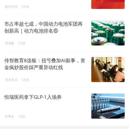
股市快讯
1天前
市占率超七成，中国动力电池军团再
创新高 | 动力电池排名⑥
锂电圈
1天前
传智教育8连板：扭亏叠加AI叙事，资
金疯炒股价踩严重异动红线
资本风云
1天前
恒瑞医药拿下GLP-1入场券
药事会
1天前