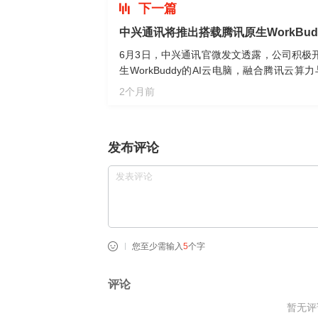
下一篇
中兴通讯将推出搭载腾讯原生WorkBud
6月3日，中兴通讯官微发文透露，公司积极
生WorkBuddy的AI云电脑，融合腾讯云算
用，面向学生、职场人、OPC一人公司及小
2个月前
发布评论
您至少需输入
5
个字
评论
暂无评