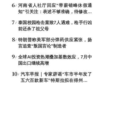
河南省人社厅回应“带薪错峰休假通
知”引关注：表述不够准确，待修改后
印发
泰国校园枪击案致7人遇难，枪手行凶
前还杀了祖父母
特朗普称美军部分弹药供应紧张，扬
言追查“叛国言论”制造者
全球AI投资热潮叠加基数效应，7月中
国出口继续高增
汽车早报｜专家辟谣“车市半年发了
五六百款新车”特斯拉拟在得州建设
全球最大芯片制造设施