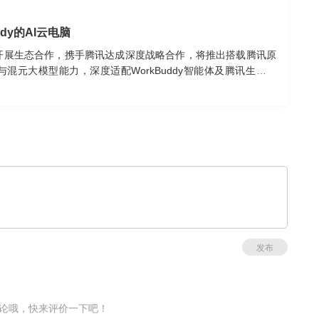
dy的AI云电脑
开展生态合作，携手腾讯达成深度战略合作，将推出搭载腾讯原
力与混元大模型能力，深度适配WorkBuddy智能体及腾讯生态应
微团队。
发布
论哦，快来评价一下吧！