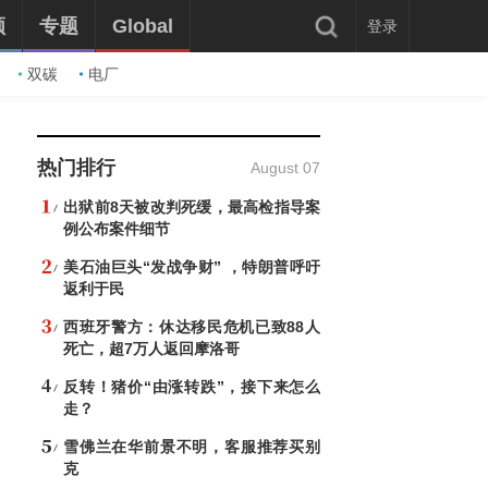
频
专题
Global
登录
双碳
电厂
热门排行
August 07
出狱前8天被改判死缓，最高检指导案
例公布案件细节
美石油巨头“发战争财” ，特朗普呼吁
返利于民
西班牙警方：休达移民危机已致88人
死亡，超7万人返回摩洛哥
反转！猪价“由涨转跌”，接下来怎么
走？
雪佛兰在华前景不明，客服推荐买别
克