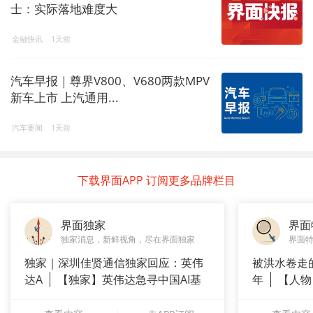
士：实际落地难度大
金融快讯
1天前
汽车早报｜尊界V800、V680两款MPV
新车上市 上汽通用...
汽车要闻
1天前
下载界面APP 订阅更多品牌栏目
界面独家
界面
独家消息，新鲜视角，尽在界面独家
界面
独家｜深圳佳贤通信独家回应：英伟
被洪水卷走
达A
【独家】英伟达急寻中国AI基
年
【人物
站供应商
长”：