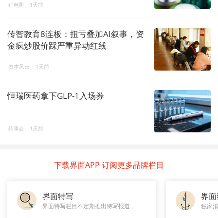
锂电圈
1天前
传智教育8连板：扭亏叠加AI叙事，资
金疯炒股价踩严重异动红线
资本风云
1天前
恒瑞医药拿下GLP-1入场券
药事会
1天前
下载界面APP 订阅更多品牌栏目
界面特写
界面
界面特写栏目不定期推出特写报道，
独家