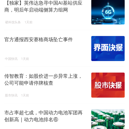
【独家】英伟达急寻中国AI基站供应
商，明后年启动端侧算力组网
硬科技头条
1天前
官方通报西安赛格商场坠亡事件
中国快讯
1天前
传智教育：如股价进一步异常上涨，
公司可能申请停牌核查
股市快讯
1天前
市占率超七成，中国动力电池军团再
创新高 | 动力电池排名⑥