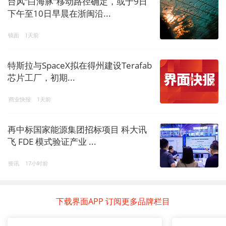
台风“白海豚”移动路径确定，或于9日
下午至10日早晨在浙闽沿...
镜面
1天前
特斯拉与SpaceX拟在得州建设Terafab
芯片工厂，初期...
商业快报
1天前
再中标国家能源集团招标项目 科大讯
飞 FDE 模式验证产业 ...
资讯
17小时前
下载界面APP 订阅更多品牌栏目