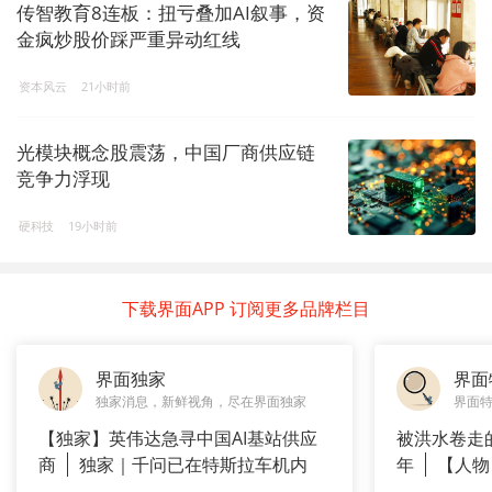
传智教育8连板：扭亏叠加AI叙事，资
金疯炒股价踩严重异动红线
资本风云
21小时前
光模块概念股震荡，中国厂商供应链
竞争力浮现
硬科技
19小时前
下载界面APP 订阅更多品牌栏目
界面独家
界面
独家消息，新鲜视角，尽在界面独家
界面
【独家】英伟达急寻中国AI基站供应
被洪水卷走
商
独家｜千问已在特斯拉车机内
年
【人物
测
长”：