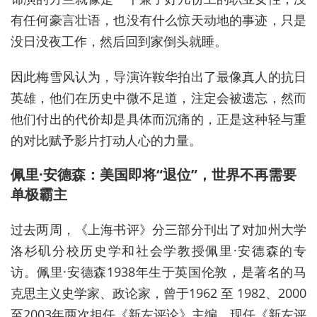
有任何豪言壮语，也没有什么惊天动地的事迹，只是
没日没夜工作，然后回到家倒头就睡。
因此梅雪风认为，导演许鞍华拍出了最像真人的抗日
英雄，他们在历史中微不足道，注定会被遗忘，然而
他们付出的代价却是具体而沉痛的，正是这种轻与重
的对比赋予影片打动人心的力量。
佩里·安德森：美国即将“退位”，世界不再需要
单极霸主
过去两周，《上海书评》分三部分刊出了对加州大学
洛杉矶分校历史学和社会学教授佩里·安德森的专
访。佩里·安德森1938年生于英国伦敦，是著名的马
克思主义史学家、政论家，曾于1962 至 1982、2000
至2003年两次担任《新左评论》主编，现任《新左评