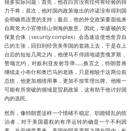
很多实际问题：首先，他在白宫没有任何有经验的得
力干将；其次，他对国内政策做出的许诺没有得到国
会明确而连贯的支持；最后，他的外交政策要面临来
自两党大小官僚排山倒海的敌意。因此，华盛顿的安
保复合体（security complex）会迅速迫使他舍弃自
己的主张，回归到经营美帝国的套路上去，于是在上
台后的短短几周之内，他便马不停蹄地谴责俄罗斯，
赞颂北约，对叙利亚发射导弹……换言之，特朗普将
继续走小布什和奥巴马的老路，只是相较于这两位前
总统，他更加感情用事，更加不按常理出牌。他唯一
可能有所突破的领域是贸易政策，这有助于他讨好国
内的选民。
然而，像特朗普这样一个情绪不稳定、职能错乱的统
治者，对于美国霸权的有序运转的确是一个不利因
素。在安德森看来，美国的阿基里斯之踵在国内：长