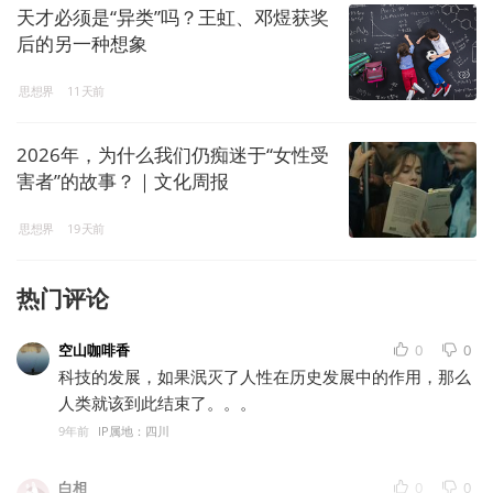
天才必须是“异类”吗？王虹、邓煜获奖
后的另一种想象
思想界
11天前
2026年，为什么我们仍痴迷于“女性受
害者”的故事？｜文化周报
思想界
19天前
热门评论
空山咖啡香
0
0
科技的发展，如果泯灭了人性在历史发展中的作用，那么
人类就该到此结束了。。。
9年前
IP属地：四川
白相
0
0