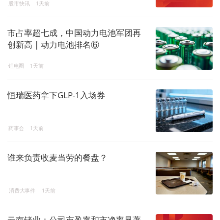
股市快讯
1天前
市占率超七成，中国动力电池军团再
创新高 | 动力电池排名⑥
锂电圈
1天前
恒瑞医药拿下GLP-1入场券
药事会
1天前
谁来负责收麦当劳的餐盘？
消费大事件
1天前
云南锗业：公司市盈率和市净率显著