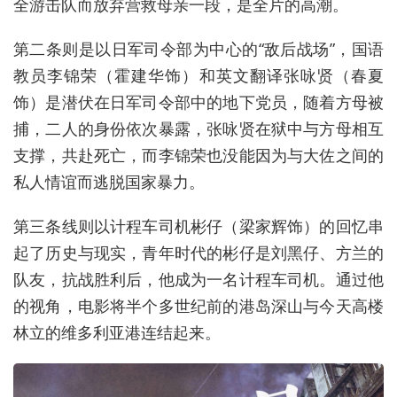
全游击队而放弃营救母亲一段，是全片的高潮。
第二条则是以日军司令部为中心的“敌后战场”，国语
教员李锦荣（霍建华饰）和英文翻译张咏贤（春夏
饰）是潜伏在日军司令部中的地下党员，随着方母被
捕，二人的身份依次暴露，张咏贤在狱中与方母相互
支撑，共赴死亡，而李锦荣也没能因为与大佐之间的
私人情谊而逃脱国家暴力。
第三条线则以计程车司机彬仔（梁家辉饰）的回忆串
起了历史与现实，青年时代的彬仔是刘黑仔、方兰的
队友，抗战胜利后，他成为一名计程车司机。通过他
的视角，电影将半个多世纪前的港岛深山与今天高楼
林立的维多利亚港连结起来。