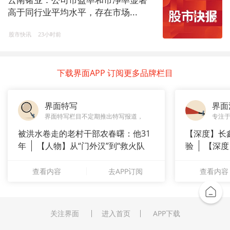
高于同行业平均水平，存在市场...
股市快讯
23小时前
下载界面APP 订阅更多品牌栏目
界面特写
界面
界面特写栏目不定期推出特写报道，
专注
被洪水卷走的老村干部农春曙：他31
【深度】长
年
【人物】从“门外汉”到“救火队
验
【深度
长”：
崇拜”
查看内容
去APP订阅
查看内容
关注界面
进入首页
APP下载