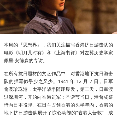
本周的『思想界』，我们关注描写香港抗日游击队的
电影《明月几时有》和《上海书评》对左翼历史学家
佩里·安德森的专访。
在所有抗日题材的文艺作品中，对香港地下抗日游击
队的描写似乎少之又少。1941 年 12 月 7 日，日军
偷袭珍珠港，太平洋战争随即爆发，第二天，日军渡
过深圳河，开始向香港进军；圣诞节当日，港督杨慕
琦向日本投降。在日军占领香港的头半年内，香港的
地下抗日游击队展开了惊心动魄的“省港大营救”，成