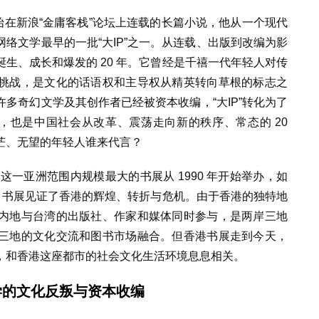
开始在新浪“金庸客栈”论坛上连载的长篇小说，他从一个现代
络文学最早的一批“大IP”之一。从连载、出版到改编为影
生、成长和爆发的 20 年。它曾经是千禧一代年轻人对传
挑战，是文化的话语权和主导权从精英转向草根的标志之
多奇幻文学及其创作者已经被资本收编，“大IP”转化为了
年，也是中国社会从改革、震荡走向新的秩序、常态的 20
茫、无望的年轻人谁来代言？
落幕，这一亚洲范围内规模最大的书展从 1990 年开始举办，如
后。书展见证了香港的辉煌、转折与危机。由于香港的独特地
内地与台湾的出版社、作家和媒体同时参与，是两岸三地
三地的文化交流和图书市场融合。但香港书展走到今天，
，和香港这座都市的社会文化生活环境息息相关。
学的文化反叛与资本收编