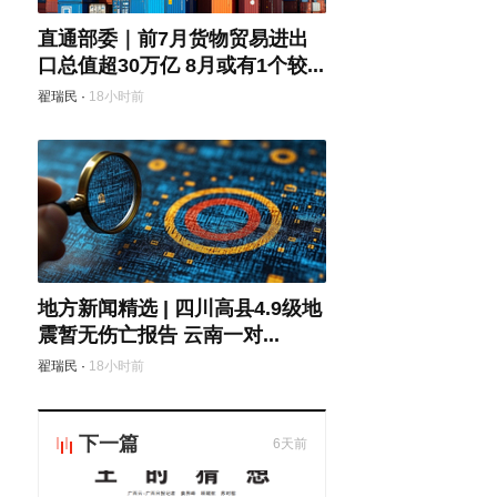
直通部委｜前7月货物贸易进出
口总值超30万亿 8月或有1个较...
翟瑞民
·
18小时前
地方新闻精选 | 四川高县4.9级地
震暂无伤亡报告 云南一对...
翟瑞民
·
18小时前
下一篇
6天前