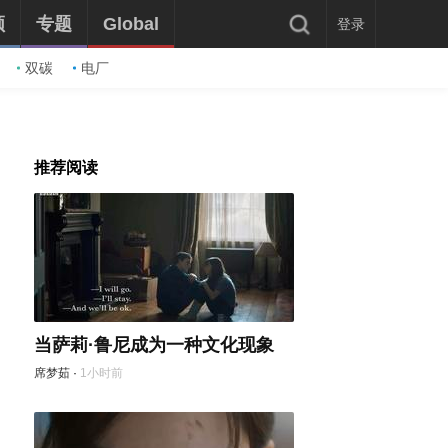
频
专题
Global
登录
双碳
电厂
推荐阅读
当萨莉·鲁尼成为一种文化现象
席梦茹
·
1小时前