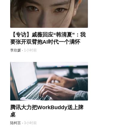
【专访】戚薇回应“韩清夏”：我
要张开双臂抱AI时代一个满怀
李欣媛
·
1小时前
腾讯大力把WorkBuddy送上牌
桌
陆柯言
·
3小时前