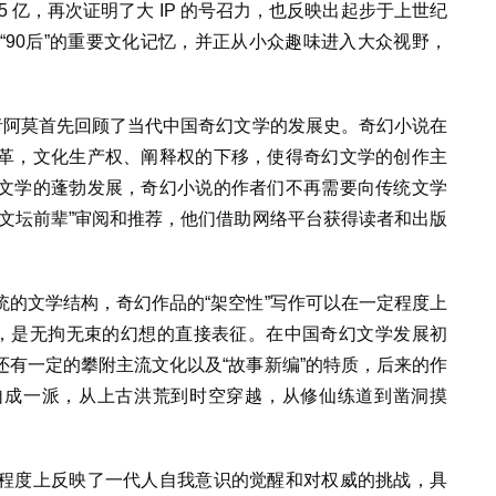
 亿，再次证明了大 IP 的号召力，也反映出起步于上世纪
”、“90后”的重要文化记忆，并正从小众趣味进入大众视野，
者阿莫首先回顾了当代中国奇幻文学的发展史。奇幻小说在
革，文化生产权、阐释权的下移，使得奇幻文学的创作主
文学的蓬勃发展，奇幻小说的作者们不再需要向传统文学
文坛前辈”审阅和推荐，他们借助网络平台获得读者和出版
的文学结构，奇幻作品的“架空性”写作可以在一定程度上
辑，是无拘无束的幻想的直接表征。在中国奇幻文学发展初
有一定的攀附主流文化以及“故事新编”的特质，后来的作
自成一派，从上古洪荒到时空穿越，从修仙练道到凿洞摸
程度上反映了一代人自我意识的觉醒和对权威的挑战，具