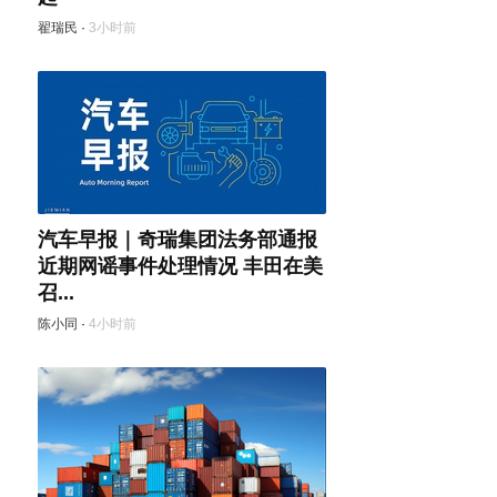
翟瑞民
·
3小时前
汽车早报｜奇瑞集团法务部通报
近期网谣事件处理情况 丰田在美
召...
陈小同
·
4小时前