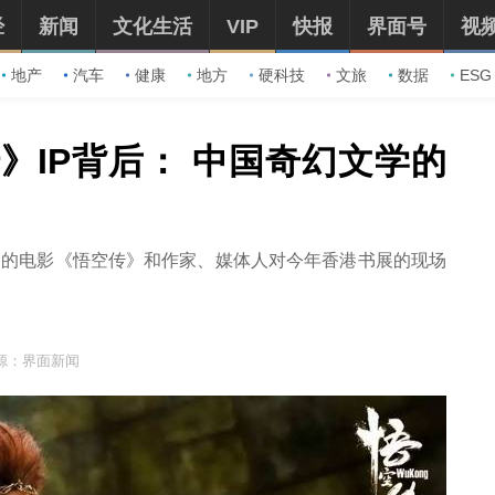
经
新闻
文化生活
VIP
快报
界面号
视
地产
汽车
健康
地方
硬科技
文旅
数据
ESG
》IP背后： 中国奇幻文学的
改编的电影《悟空传》和作家、媒体人对今年香港书展的现场
源：界面新闻