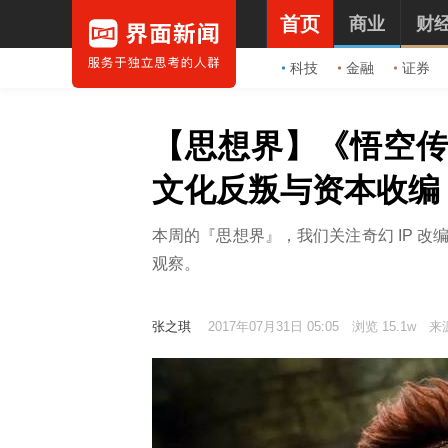
首页
商业
财
科技
金融
证券
【思想界】《悟空传
文化反叛与资本收编
本周的『思想界』，我们关注奇幻 IP 
观察。
张之琪
2017年07月31日 05:05
浏览 15.1w
来