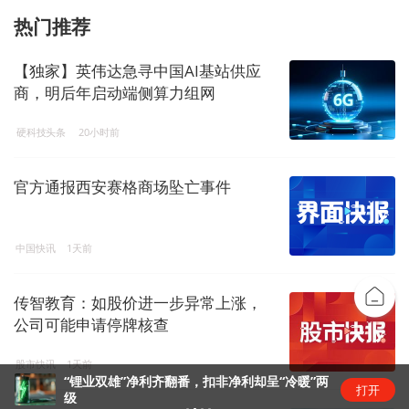
热门推荐
【独家】英伟达急寻中国AI基站供应
商，明后年启动端侧算力组网
硬科技头条
20小时前
官方通报西安赛格商场坠亡事件
中国快讯
1天前
传智教育：如股价进一步异常上涨，
公司可能申请停牌核查
股市快讯
1天前
“锂业双雄”净利齐翻番，扣非净利却呈“冷暖”两
打开
级