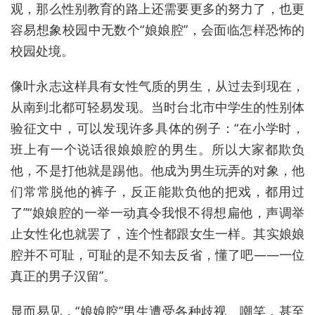
观，那么性别教育的路上还需要更多的努力了，也更
容易想象校园中无数个“娘娘腔”，会面临怎样恐怖的
校园处境。
像叶永志这样具有女性气质的男生，从过去到现在，
从南到北都可轻易发现。当时台北市中学生的性别体
验征文中，可以发现许多具体的例子：“在小学时，
班上有一个说话很娘娘腔的男生。所以大家都欺负
他，不是打他就是踢他。他成为男生玩弄的对象，他
们常常脱他的裤子，反正能欺负他的把戏，都用过
了”“娘娘腔的一举一动真令我恨不得想扁他，声调举
止女性化也就罢了，连个性都跟女生一样。其实娘娘
腔并不可耻，可耻的是不知去反省，懂了吧——一位
真正的男子汉留”。
显而易见，“娘娘腔”男生遭受各种歧视、嘲笑，甚至