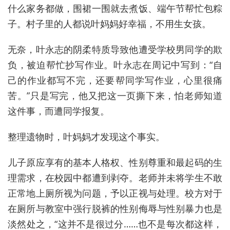
什么家务都做，围裙一围就去煮饭、端午节帮忙包粽
子。村子里的人都说叶妈妈好幸福，不用生女孩。
无奈，叶永志的阴柔特质导致他遭受学校男同学的欺
负，被迫帮忙抄写作业。叶永志在周记中写到：“自
己的作业都写不完，还要帮同学写作业，心里很痛
苦。”只是写完，他又把这一页撕下来，怕老师知道
这件事，而遭同学报复。
整理遗物时，叶妈妈才发现这个事实。
儿子原应享有的基本人格权、性别尊重和最起码的生
理需求，在校园中都遭到剥夺。老师并未将学生不敢
正常地上厕所视为问题，予以正视与处理。校方对于
在厕所与教室中强行脱裤的性别侮辱与性别暴力也是
淡然处之，“这并不是很过分……也不是每次都这样，