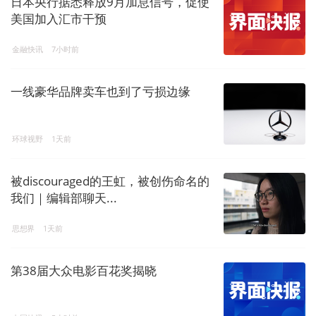
日本央行据悉释放9月加息信号，促使
美国加入汇市干预
金融快讯
7小时前
一线豪华品牌卖车也到了亏损边缘
环球视野
1天前
被discouraged的王虹，被创伤命名的
我们｜编辑部聊天...
思想界
1天前
第38届大众电影百花奖揭晓