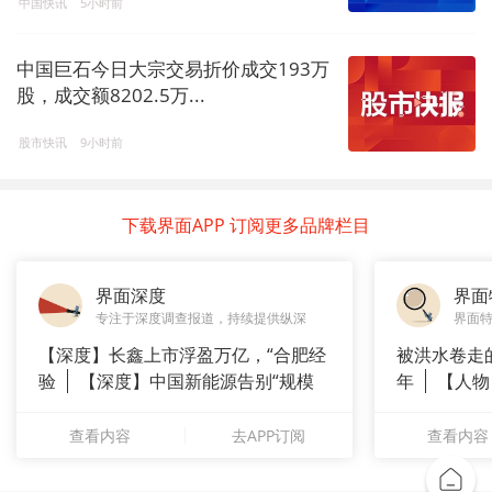
中国快讯
5小时前
中国巨石今日大宗交易折价成交193万
股，成交额8202.5万...
股市快讯
9小时前
下载界面APP 订阅更多品牌栏目
界面深度
界面
专注于深度调查报道，持续提供纵深
界面
【深度】长鑫上市浮盈万亿，“合肥经
被洪水卷走
验
【深度】中国新能源告别“规模
年
【人物
崇拜”
长”：
查看内容
去APP订阅
查看内容