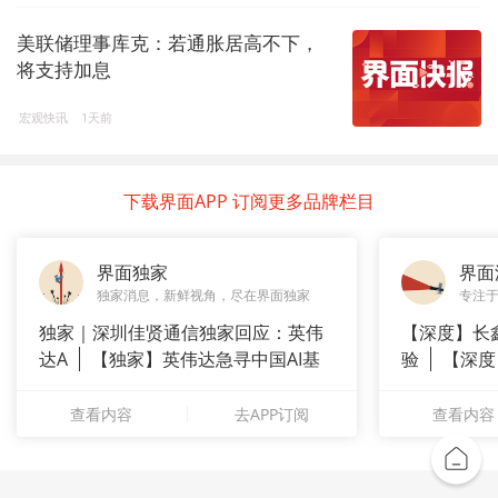
美联储理事库克：若通胀居高不下，
将支持加息
宏观快讯
1天前
下载界面APP 订阅更多品牌栏目
界面独家
界面
独家消息，新鲜视角，尽在界面独家
专注
独家｜深圳佳贤通信独家回应：英伟
【深度】长
达A
【独家】英伟达急寻中国AI基
验
【深度
站供应商
崇拜”
查看内容
去APP订阅
查看内容