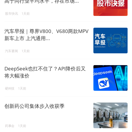
高于同行业平均水平，存在市场...
股市快讯
1天前
汽车早报｜尊界V800、V680两款MPV
新车上市 上汽通用...
汽车要闻
1天前
DeepSeek也扛不住了？API降价后又
将大幅涨价
硬科技
1天前
创新药公司集体步入收获季
药事会
1天前