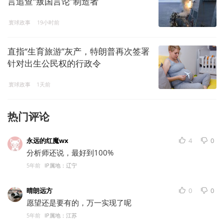
言追查“叛国言论”制造者
寰球政事
19小时前
直指“生育旅游”灰产，特朗普再次签署
针对出生公民权的行政令
寰球政事
1天前
热门评论
永远的红魔wx
4
0
分析师还说，最好到100%
5年前
IP属地：辽宁
晴朗远方
0
0
愿望还是要有的，万一实现了呢
5年前
IP属地：江苏