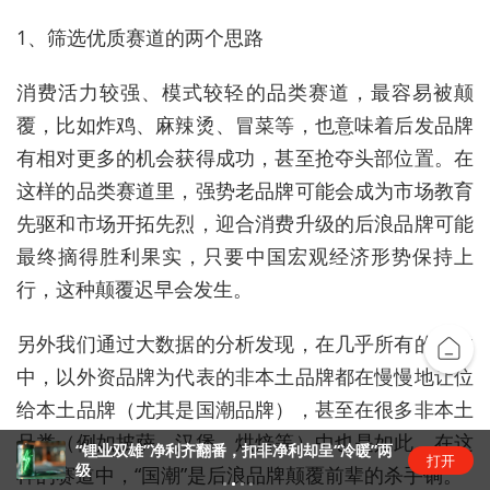
1、筛选优质赛道的两个思路
消费活力较强、模式较轻的品类赛道，最容易被颠
覆，比如炸鸡、麻辣烫、冒菜等，也意味着后发品牌
有相对更多的机会获得成功，甚至抢夺头部位置。在
这样的品类赛道里，强势老品牌可能会成为市场教育
先驱和市场开拓先烈，迎合消费升级的后浪品牌可能
最终摘得胜利果实，只要中国宏观经济形势保持上
行，这种颠覆迟早会发生。
另外我们通过大数据的分析发现，在几乎所有的品类
中，以外资品牌为代表的非本土品牌都在慢慢地让位
给本土品牌（尤其是国潮品牌），甚至在很多非本土
品类（例如披萨、汉堡、烘焙等）中也是如此。在这
深科技(000021.SZ)：2025年三季报净利润为
打开
7.56亿元、同比较去年同期上涨14.27%
样的赛道中，“国潮”是后浪品牌颠覆前辈的杀手锏。