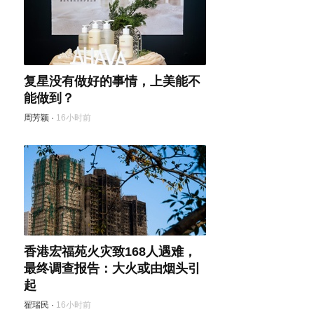
复星没有做好的事情，上美能不
能做到？
周芳颖
·
16小时前
香港宏福苑火灾致168人遇难，
最终调查报告：大火或由烟头引
起
翟瑞民
·
16小时前