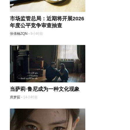
市场监管总局：近期将开展2026
年度公平竞争审查抽查
张倩楠ZQN
·
9小时前
当萨莉·鲁尼成为一种文化现象
席梦茹
·
14小时前