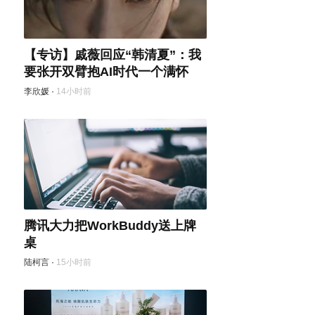
【专访】戚薇回应“韩清夏”：我
要张开双臂抱AI时代一个满怀
李欣媛
·
14小时前
腾讯大力把WorkBuddy送上牌
桌
陆柯言
·
15小时前