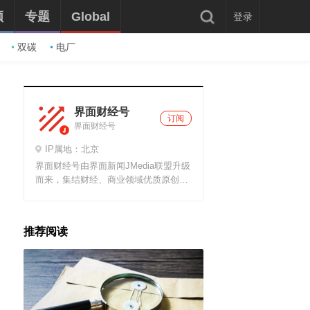
频
专题
Global
登录
双碳
电厂
界面财经号
订阅
界面财经号
IP属地：北京
界面财经号由界面新闻JMedia联盟升级
而来，集结财经、商业领域优质原创微
信公众号，分享、解读最新财经热点和
商业新闻。
推荐阅读