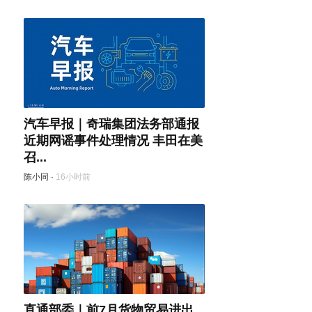
汽车早报｜奇瑞集团法务部通报
近期网谣事件处理情况 丰田在美
召...
陈小同
·
16小时前
直通部委｜前7月货物贸易进出