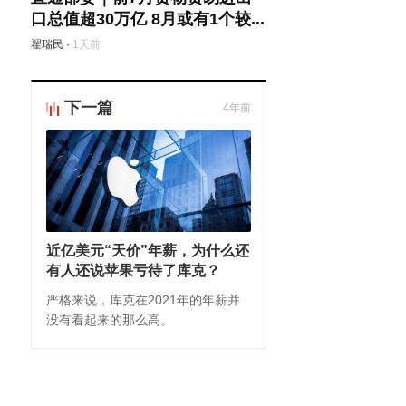
口总值超30万亿 8月或有1个较...
翟瑞民
·
1天前
下一篇
4年前
近亿美元“天价”年薪，为什么还
有人还说苹果亏待了库克？
严格来说，库克在2021年的年薪并
没有看起来的那么高。