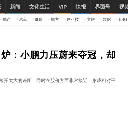
经
新闻
文化生活
VIP
快报
界面号
视
地产
汽车
健康
地方
硬科技
文旅
数据
ESG
出炉：小鹏力压蔚来夺冠，却
拉开太大的差距，同时在股价方面非常接近，形成相对平
。