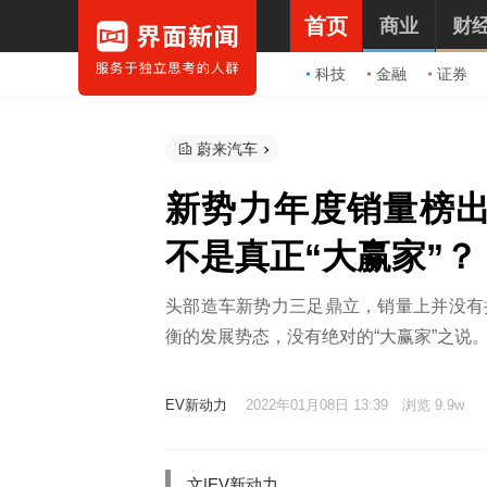
首页
商业
财
科技
金融
证券
蔚来汽车
新势力年度销量榜
不是真正“大赢家”？
头部造车新势力三足鼎立，销量上并没有
衡的发展势态，没有绝对的“大赢家”之说
EV新动力
2022年01月08日 13:39
浏览 9.9w
文|EV新动力