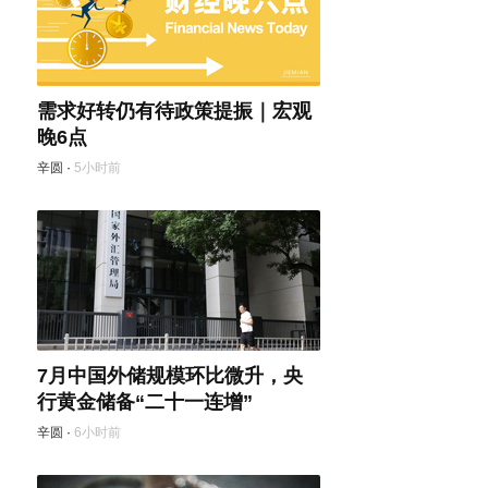
需求好转仍有待政策提振｜宏观
晚6点
辛圆
·
5小时前
7月中国外储规模环比微升，央
行黄金储备“二十一连增”
辛圆
·
6小时前