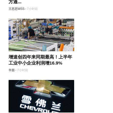
方通...
王思思WSS
·
7小时前
增速创四年来同期最高！上半年
工业中小企业利润增16.9%
辛圆
·
7小时前