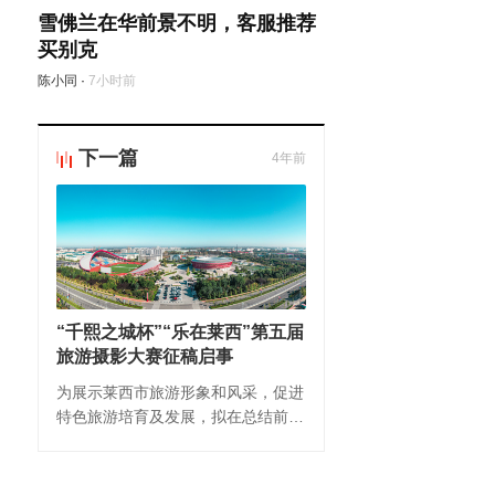
雪佛兰在华前景不明，客服推荐
买别克
陈小同
·
7小时前
下一篇
4年前
“千熙之城杯”“乐在莱西”第五届
旅游摄影大赛征稿启事
为展示莱西市旅游形象和风采，促进
特色旅游培育及发展，拟在总结前几
次旅游摄影大赛经验的基础上，举办
“千熙之城杯”2022“乐在莱西”第五届
旅游摄影大赛。