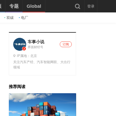
频
专题
Global
登录
双碳
电厂
车事小说
订阅
界面财经号
IP属地：北京
关注汽车产经、汽车智能网联、大出行
领域
推荐阅读