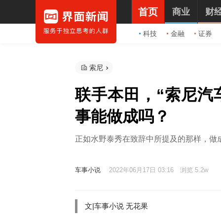
首页
商业
财
科技
金融
证券
索尼
联手本田，“索尼汽车
事能做成吗？
正如水野泰秀在致辞中所提及的那样，做成
车事小说
2022年06月17日 03:16
浏览 5.2w
文|车事小说 无花果