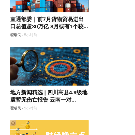
直通部委｜前7月货物贸易进出
口总值超30万亿 8月或有1个较...
翟瑞民
·
5小时前
地方新闻精选 | 四川高县4.9级地
震暂无伤亡报告 云南一对...
翟瑞民
·
5小时前