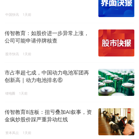
中国快讯
1天前
传智教育：如股价进一步异常上涨，
公司可能申请停牌核查
股市快讯
1天前
市占率超七成，中国动力电池军团再
创新高 | 动力电池排名⑥
锂电圈
1天前
传智教育8连板：扭亏叠加AI叙事，资
金疯炒股价踩严重异动红线
资本风云
1天前