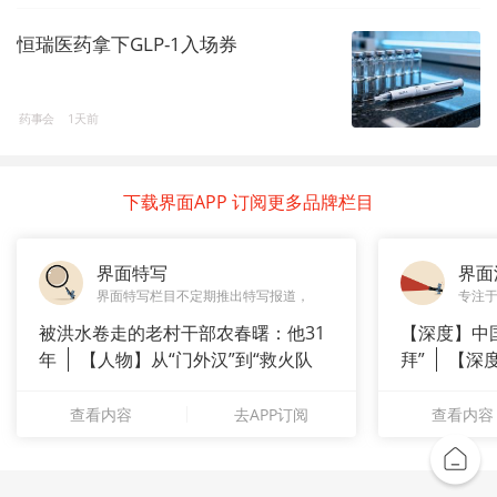
恒瑞医药拿下GLP-1入场券
药事会
1天前
下载界面APP 订阅更多品牌栏目
界面特写
界面
界面特写栏目不定期推出特写报道，
专注
被洪水卷走的老村干部农春曙：他31
【深度】中
年
【人物】从“门外汉”到“救火队
拜”
【深
长”：
上风电何
查看内容
去APP订阅
查看内容