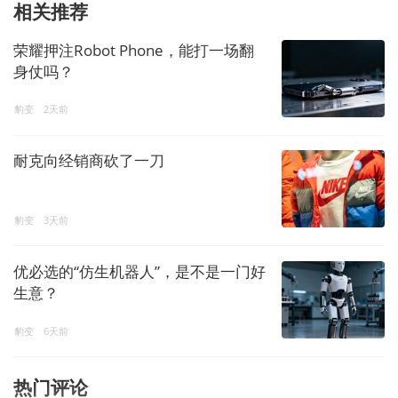
相关推荐
荣耀押注Robot Phone，能打一场翻
身仗吗？
豹变
2天前
耐克向经销商砍了一刀
豹变
3天前
优必选的“仿生机器人”，是不是一门好
生意？
豹变
6天前
热门评论