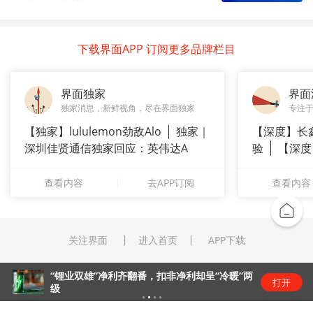
下载界面APP 订阅更多品牌栏目
界面独家
界面
独家消息，新鲜视角，尽在界面独家
专注
【独家】lululemon劲敌Alo
独家｜
【深度】长
深圳佳贤通信独家回应：英伟达A
验
【深度
崇拜”
查看内容
去APP订阅
查看内容
关注界面
进入首页
APP下载
“锂业双雄”净利齐翻番，扣非净利却呈“冷暖”两
打开
级