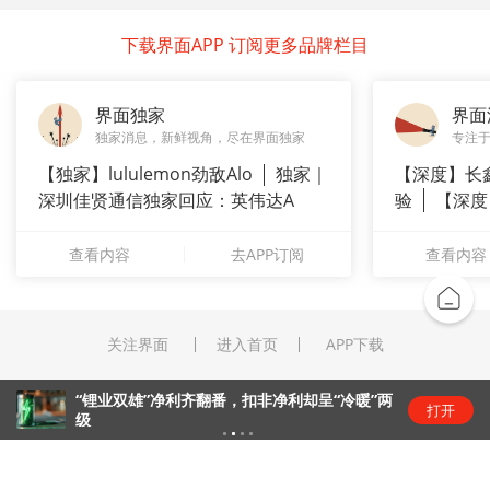
下载界面APP 订阅更多品牌栏目
界面独家
界面
独家消息，新鲜视角，尽在界面独家
专注
【独家】lululemon劲敌Alo
独家｜
【深度】长
深圳佳贤通信独家回应：英伟达A
验
【深度
崇拜”
查看内容
去APP订阅
查看内容
关注界面
进入首页
APP下载
“锂业双雄”净利齐翻番，扣非净利却呈“冷暖”两
打开
级