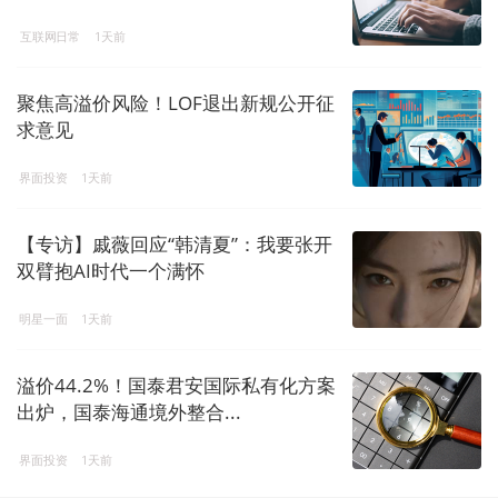
互联网日常
1天前
聚焦高溢价风险！LOF退出新规公开征
求意见
界面投资
1天前
【专访】戚薇回应“韩清夏”：我要张开
双臂抱AI时代一个满怀
明星一面
1天前
溢价44.2%！国泰君安国际私有化方案
出炉，国泰海通境外整合...
界面投资
1天前