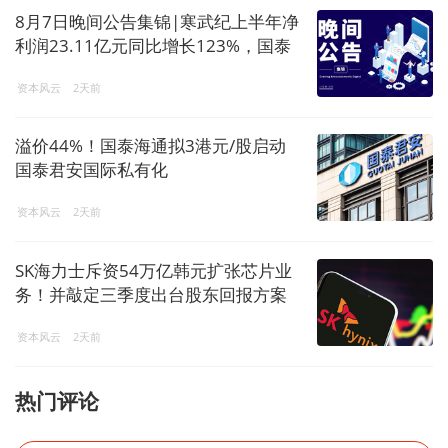
8月7日晚间公告集锦|寒武纪上半年净
利润23.11亿元同比增长123%，国泰
君安国际拟私有化退市，蓝盾光电拟
资本风云
2天前
购买岚创科技股票复牌
溢价44%！国泰海通拟3港元/股启动
国泰君安国际私有化
资本风云
2天前
SK海力士斥资54万亿韩元扩张芯片业
务！并敲定三季度出台股东回报方案
资本风云
2天前
热门评论