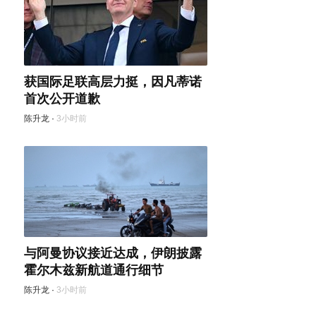
获国际足联高层力挺，因凡蒂诺
首次公开道歉
陈升龙
·
3小时前
与阿曼协议接近达成，伊朗披露
霍尔木兹新航道通行细节
陈升龙
·
3小时前