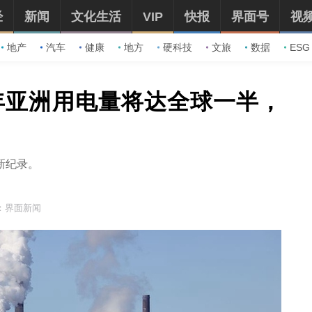
经
新闻
文化生活
VIP
快报
界面号
视
地产
汽车
健康
地方
硬科技
文旅
数据
ESG
5年亚洲用电量将达全球一半，
新纪录。
：界面新闻