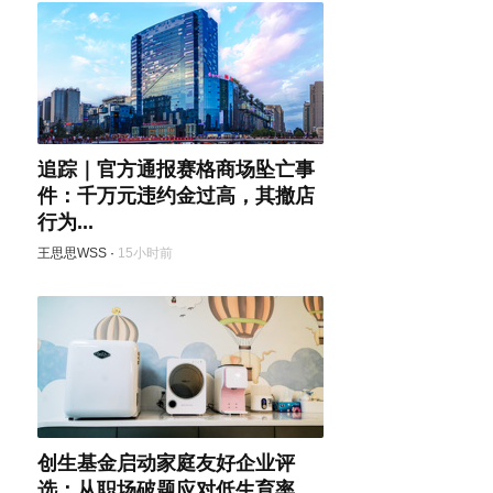
追踪｜官方通报赛格商场坠亡事
件：千万元违约金过高，其撤店
行为...
王思思WSS
·
15小时前
创生基金启动家庭友好企业评
选：从职场破题应对低生育率