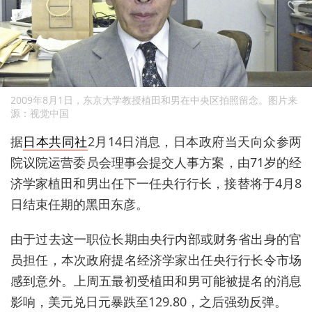
2009年8月1日，东京大学教授植田和男在中央区拍照留念。图片来
源：视觉中国
据
日本共同社
2月14日消息，日本政府当天向众参两
院议院运营委员会理事会提交人事方案，由71岁的经
济学家植田和男出任下一任央行行长，接替将于4月8
日结束任期的黑田东彦。
由于过去这一职位长期由央行内部或财务省出身的官
员担任，本次政府提名经济学家出任央行行长令市场
感到意外。上周五最初受植田和男可能被提名的消息
影响，美元兑日元暴跌至129.80，之后强劲反弹。