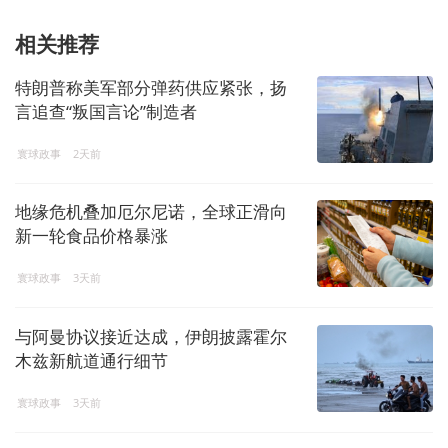
相关推荐
特朗普称美军部分弹药供应紧张，扬
言追查“叛国言论”制造者
寰球政事
2天前
地缘危机叠加厄尔尼诺，全球正滑向
新一轮食品价格暴涨
寰球政事
3天前
与阿曼协议接近达成，伊朗披露霍尔
木兹新航道通行细节
寰球政事
3天前