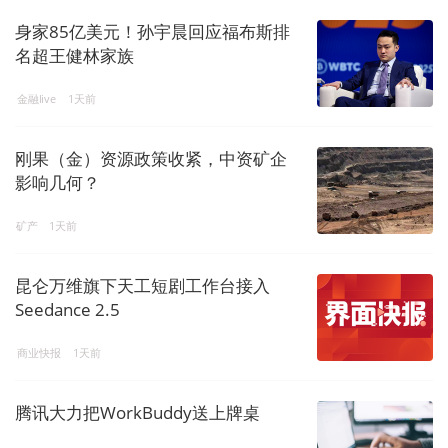
身家85亿美元！孙宇晨回应福布斯排
名超王健林家族
金融live
1天前
刚果（金）资源政策收紧，中资矿企
影响几何？
矿产
1天前
昆仑万维旗下天工短剧工作台接入
Seedance 2.5
商业快报
1天前
腾讯大力把WorkBuddy送上牌桌