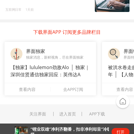
互联网日常
1天前
下载界面APP 订阅更多品牌栏目
界面独家
界面
独家消息，新鲜视角，尽在界面独家
界面
【独家】lululemon劲敌Alo
独家｜
被洪水卷走
深圳佳贤通信独家回应：英伟达A
年
【人物
长”：
查看内容
去APP订阅
查看内容
关注界面
进入首页
APP下载
“锂业双雄”净利齐翻番，扣非净利却呈“冷暖”两
打开