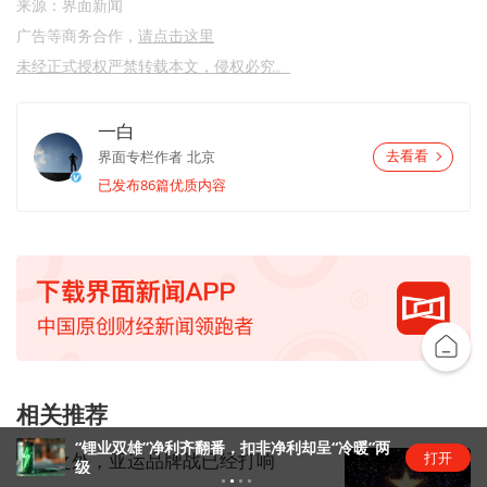
来源：界面新闻
广告等商务合作，
请点击这里
未经正式授权严禁转载本文，侵权必究。
一白
界面专栏作者
北京
去看看
已发布86篇优质内容
相关推荐
“锂业双雄”净利齐翻番，扣非净利却呈“冷暖”两
打开
赛场之外，亚运品牌战已经打响
级