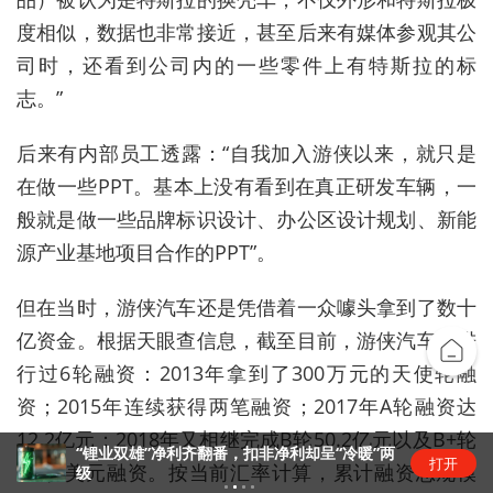
度相似，数据也非常接近，甚至后来有媒体参观其公
司时，还看到公司内的一些零件上有特斯拉的标
志。”
后来有内部员工透露：“自我加入游侠以来，就只是
在做一些PPT。基本上没有看到在真正研发车辆，一
般就是做一些品牌标识设计、办公区设计规划、新能
源产业基地项目合作的PPT”。
但在当时，游侠汽车还是凭借着一众噱头拿到了数十
亿资金。根据天眼查信息，截至目前，游侠汽车共进
行过6轮融资：2013年拿到了300万元的天使轮融
资；2015年连续获得两笔融资；2017年A轮融资达
12.2亿元；2018年又相继完成B轮50.2亿元以及B+轮
“锂业双雄”净利齐翻番，扣非净利却呈“冷暖”两
打开
3.5亿美元融资。按当前汇率计算，累计融资总规模
级