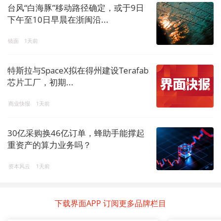
台风“白海豚”移动路径确定，或于9日
下午至10日早晨在浙闽沿...
镜面
1天前
特斯拉与SpaceX拟在得州建设Terafab
芯片工厂，初期...
商业快报
1天前
30亿采购换46亿订单，蜂助手能撑起
重资产的算力业务吗？
资本风云
1天前
下载界面APP 订阅更多品牌栏目