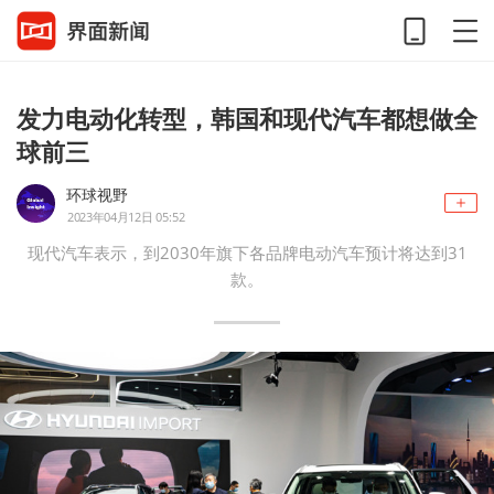
发力电动化转型，韩国和现代汽车都想做全
球前三
环球视野
2023年04月12日 05:52
现代汽车表示，到2030年旗下各品牌电动汽车预计将达到31
款。