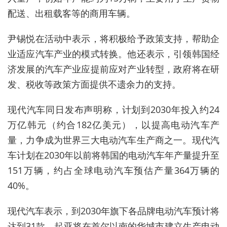
配送、出租载客等的商用车辆。
尹锡悦
在活动中
表示，将积极给予政策支持，帮助企
业适应汽车产业的模式转换。他
还
表示，引领韩国经
济发展的汽车产业应提前应对产业转型，政府将在研
发、税收等政策方面提供不遗余力的支持。
现代汽车同日发布声明称
，
计划到
2030
年投入约
24
万亿韩元
（
约合
182
亿美元
），
以提高电动汽车产
量
，
力争成为世界三大电动汽车生产商之一。
现代汽
车计划在
2030年以前将韩国的电动汽车年产量提
升
至
151万辆，约占全球电动汽车
预估
产量364万辆的
40%。
现代汽车表示
，
到2030年旗下各品牌电动汽车预计将
达到31款
，
起亚
将在首尔以南的华城市建立生产电动