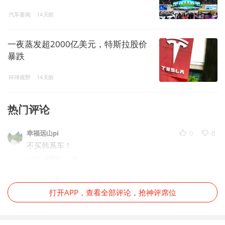
汽车要闻
14天前
一夜蒸发超2000亿美元，特斯拉股价
暴跌
环球视野
14天前
热门评论
幸福远山pi
0
0
不买韩系车！
3年前
IP属地：上海
打开APP，查看全部评论，抢神评席位