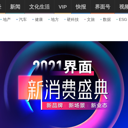
经
新闻
文化生活
VIP
快报
界面号
视
地产
汽车
健康
地方
硬科技
文旅
数据
ESG