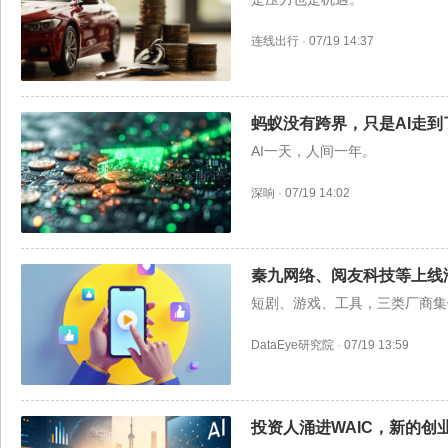
连线出行
·
07/19 14:37
蚂蚁没有跨界，只是AI走到
AI一天，人间一年。
深响
·
07/19 14:02
秦九网络、阅友科技等上线海
短剧、游戏、工具，三类厂商集
DataEye研究院
·
07/19 13:59
投资人涌进WAIC，新的创