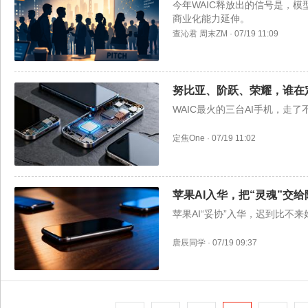
今年WAIC释放出的信号是，
商业化能力延伸。
查沁君
周末ZM
·
07/19 11:09
努比亚、阶跃、荣耀，谁在
WAIC最火的三台AI手机，走了
定焦One
·
07/19 11:02
苹果AI入华，把“灵魂”交
苹果AI“妥协”入华，迟到比不来
唐辰同学
·
07/19 09:37