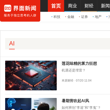
首页
商业
财经
新闻
科技
金融
证券
地产
AI
莲花味精的算力狂想
机遇还是埋雷？
本原财经
·
07/20 11:04
暑期营吹起AI风
如何辨别“李逵”和“李鬼”？