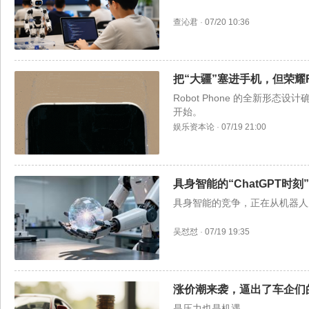
查沁君
·
07/20 10:36
把“大疆”塞进手机，但荣耀R
Robot Phone 的全新形
开始。
娱乐资本论
·
07/19 21:00
具身智能的“ChatGPT时
具身智能的竞争，正在从机器人
吴怼怼
·
07/19 19:35
涨价潮来袭，逼出了车企们的
是压力也是机遇。