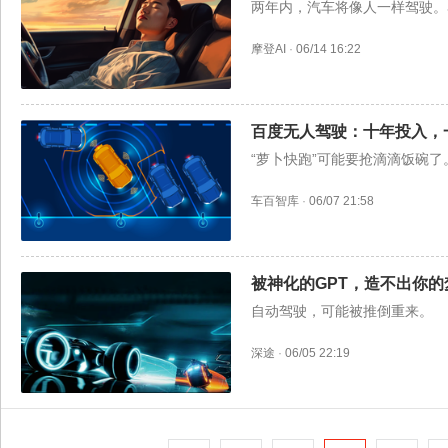
两年内，汽车将像人一样驾驶。
摩登AI
·
06/14 16:22
百度无人驾驶：十年投入，
“萝卜快跑”可能要抢滴滴饭碗了
车百智库
·
06/07 21:58
被神化的GPT，造不出你的
自动驾驶，可能被推倒重来。
深途
·
06/05 22:19