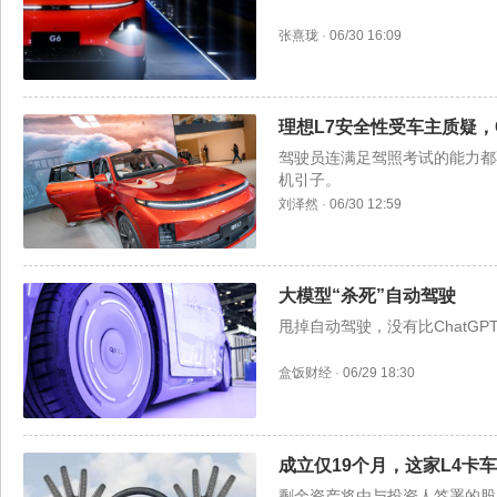
张熹珑
·
06/30 16:09
理想L7安全性受车主质疑，
驾驶员连满足驾照考试的能力都
机引子。
刘泽然
·
06/30 12:59
大模型“杀死”自动驾驶
甩掉自动驾驶，没有比ChatG
盒饭财经
·
06/29 18:30
成立仅19个月，这家L4卡
剩余资产将由与投资人签署的股