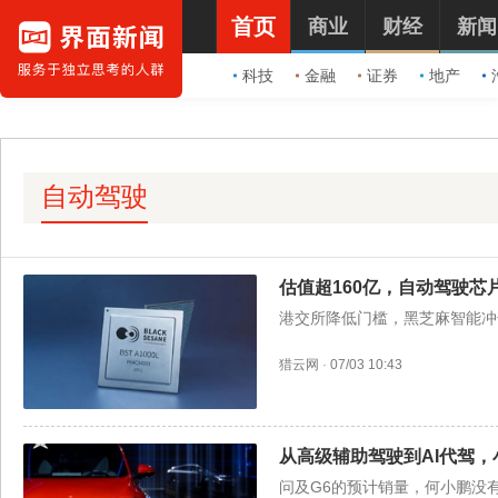
首页
商业
财经
新闻
科技
金融
证券
地产
自动驾驶
估值超160亿，自动驾驶芯
港交所降低门槛，黑芝麻智能冲
猎云网
·
07/03 10:43
从高级辅助驾驶到AI代驾，
问及G6的预计销量，何小鹏没有