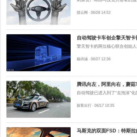
猎云网
·
06/28 14:52
自动驾驶卡车创企擎天智卡
擎天智卡的两位核心联合创始人
杨诗涵
·
06/27 12:36
腾讯向左，阿里向右，蘑菇
自动驾驶已进入到了“去泡沫”
探客出行
·
06/17 10:35
马斯克的双面FSD：特斯拉的