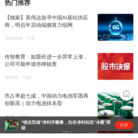
热门推荐
【独家】英伟达急寻中国AI基站供应
商，明后年启动端侧算力组网
硬科技头条
1天前
传智教育：如股价进一步异常上涨，
公司可能申请停牌核查
股市快讯
1天前
市占率超七成，中国动力电池军团再
创新高 | 动力电池排名⑥
锂电圈
1天前
“锂业双雄”净利齐翻番，扣非净利却呈“冷暖”两
打开
级
云南锗业：公司市盈率和市净率显著