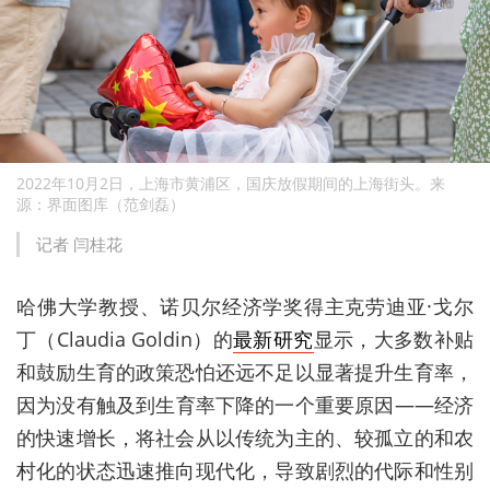
2022年10月2日，上海市黄浦区，国庆放假期间的上海街头。来
源：界面图库（范剑磊）
记者 闫桂花
哈佛大学教授、诺贝尔经济学奖得主克劳迪亚·戈尔
丁（Claudia Goldin）的
最新研究
显示，大多数补贴
和鼓励生育的政策恐怕还远不足以显著提升生育率，
因为没有触及到生育率下降的一个重要原因——经济
的快速增长，将社会从以传统为主的、较孤立的和农
村化的状态迅速推向现代化，导致剧烈的代际和性别