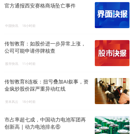
官方通报西安赛格商场坠亡事件
中国快讯
18小时前
传智教育：如股价进一步异常上涨，
公司可能申请停牌核查
股市快讯
11小时前
传智教育8连板：扭亏叠加AI叙事，资
金疯炒股价踩严重异动红线
资本风云
18小时前
市占率超七成，中国动力电池军团再
创新高 | 动力电池排名⑥