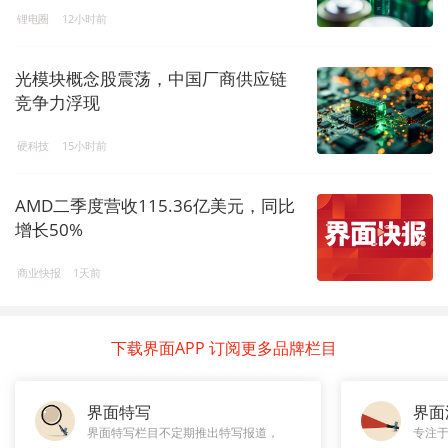
锂电圈
12小时前
光模块概念股震荡，中国厂商供应链
竞争力浮现
硬科技
15小时前
AMD二季度营收115.36亿美元，同比
增长50%
商业快报
1天前
下载界面APP 订阅更多品牌栏目
界面特写
界面
界面特写栏目不定期推出特写报道，
专注